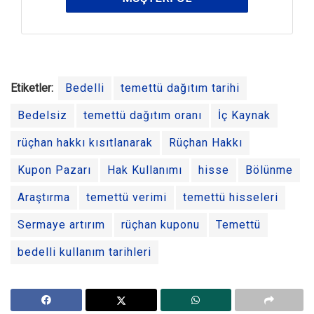
Etiketler:
Bedelli
temettü dağıtım tarihi
Bedelsiz
temettü dağıtım oranı
İç Kaynak
rüçhan hakkı kısıtlanarak
Rüçhan Hakkı
Kupon Pazarı
Hak Kullanımı
hisse
Bölünme
Araştırma
temettü verimi
temettü hisseleri
Sermaye artırım
rüçhan kuponu
Temettü
bedelli kullanım tarihleri