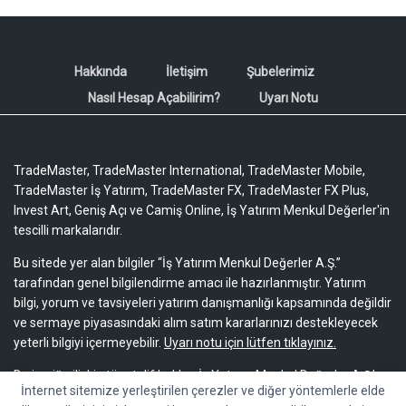
Hakkında
İletişim
Şubelerimiz
Nasıl Hesap Açabilirim?
Uyarı Notu
TradeMaster, TradeMaster International, TradeMaster Mobile,
TradeMaster İş Yatırım, TradeMaster FX, TradeMaster FX Plus,
Invest Art, Geniş Açı ve Camiş Online, İş Yatırım Menkul Değerler'in
tescilli markalarıdır.
Bu sitede yer alan bilgiler “İş Yatırım Menkul Değerler A.Ş.”
tarafından genel bilgilendirme amacı ile hazırlanmıştır. Yatırım
bilgi, yorum ve tavsiyeleri yatırım danışmanlığı kapsamında değildir
ve sermaye piyasasındaki alım satım kararlarınızı destekleyecek
yeterli bilgiyi içermeyebilir.
Uyarı notu için lütfen tıklayınız.
Bu içeriğe ilişkin tüm telif hakları İş Yatırım Menkul Değerler A.Ş.’ye
İnternet sitemize yerleştirilen çerezler ve diğer yöntemlerle elde
aittir. Bu içerik, açık iznimiz olmaksızın başkaları tarafından