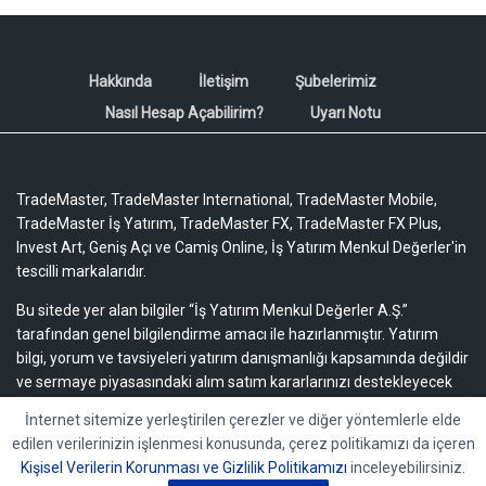
Hakkında
İletişim
Şubelerimiz
Nasıl Hesap Açabilirim?
Uyarı Notu
TradeMaster, TradeMaster International, TradeMaster Mobile,
TradeMaster İş Yatırım, TradeMaster FX, TradeMaster FX Plus,
Invest Art, Geniş Açı ve Camiş Online, İş Yatırım Menkul Değerler'in
tescilli markalarıdır.
Bu sitede yer alan bilgiler “İş Yatırım Menkul Değerler A.Ş.”
tarafından genel bilgilendirme amacı ile hazırlanmıştır. Yatırım
bilgi, yorum ve tavsiyeleri yatırım danışmanlığı kapsamında değildir
ve sermaye piyasasındaki alım satım kararlarınızı destekleyecek
yeterli bilgiyi içermeyebilir.
Uyarı notu için lütfen tıklayınız.
İnternet sitemize yerleştirilen çerezler ve diğer yöntemlerle elde
edilen verilerinizin işlenmesi konusunda, çerez politikamızı da içeren
Bu içeriğe ilişkin tüm telif hakları İş Yatırım Menkul Değerler A.Ş.’ye
Kişisel Verilerin Korunması ve Gizlilik Politikamızı
inceleyebilirsiniz.
aittir. Bu içerik, açık iznimiz olmaksızın başkaları tarafından