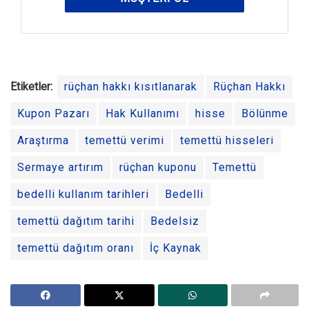
Etiketler:
rüçhan hakkı kısıtlanarak
Rüçhan Hakkı
Kupon Pazarı
Hak Kullanımı
hisse
Bölünme
Araştırma
temettü verimi
temettü hisseleri
Sermaye artırım
rüçhan kuponu
Temettü
bedelli kullanım tarihleri
Bedelli
temettü dağıtım tarihi
Bedelsiz
temettü dağıtım oranı
İç Kaynak