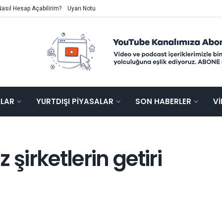
Nasıl Hesap Açabilirim?
Uyarı Notu
ALAR
YURTDIŞI PIYASALAR
SON HABERLER
V
şirketlerin getiri