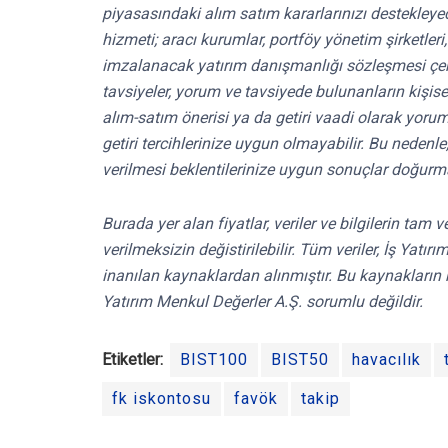
piyasasındaki alım satım kararlarınızı destekleyece
hizmeti; aracı kurumlar, portföy yönetim şirketle
imzalanacak yatırım danışmanlığı sözleşmesi çe
tavsiyeler, yorum ve tavsiyede bulunanların kişis
alım-satım önerisi ya da getiri vaadi olarak yoru
getiri tercihlerinize uygun olmayabilir. Bu nedenl
verilmesi beklentilerinize uygun sonuçlar doğurma
Burada yer alan fiyatlar, veriler ve bilgilerin tam
verilmeksizin değistirilebilir. Tüm veriler, İş Yat
inanılan kaynaklardan alınmıştır. Bu kaynakların 
Yatırım Menkul Değerler A.Ş. sorumlu değildir.
Etiketler:
BIST100
BIST50
havacılık
fk iskontosu
favök
takip