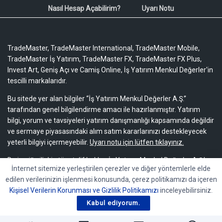
Nasıl Hesap Açabilirim?
Uyarı Notu
TradeMaster, TradeMaster International, TradeMaster Mobile,
TradeMaster İş Yatırım, TradeMaster FX, TradeMaster FX Plus,
Invest Art, Geniş Açı ve Camiş Online, İş Yatırım Menkul Değerler'in
tescilli markalarıdır.
Bu sitede yer alan bilgiler “İş Yatırım Menkul Değerler A.Ş.”
tarafından genel bilgilendirme amacı ile hazırlanmıştır. Yatırım
bilgi, yorum ve tavsiyeleri yatırım danışmanlığı kapsamında değildir
ve sermaye piyasasındaki alım satım kararlarınızı destekleyecek
yeterli bilgiyi içermeyebilir.
Uyarı notu için lütfen tıklayınız.
Bu içeriğe ilişkin tüm telif hakları İş Yatırım Menkul Değerler A.Ş.’ye
İnternet sitemize yerleştirilen çerezler ve diğer yöntemlerle elde
aittir. Bu içerik, açık iznimiz olmaksızın başkaları tarafından
edilen verilerinizin işlenmesi konusunda, çerez politikamızı da içeren
herhangi bir amaçla, kısmen veya tamamen çoğaltılamaz,
Kişisel Verilerin Korunması ve Gizlilik Politikamızı
inceleyebilirsiniz.
dağıtılamaz, yayımlanamaz veya değiştirilemez.
Kabul ediyorum.