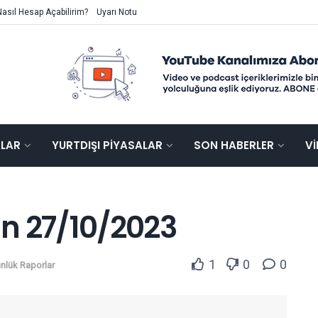
Nasıl Hesap Açabilirim?
Uyarı Notu
ALAR
YURTDIŞI PIYASALAR
SON HABERLER
V
n 27/10/2023
1
0
0
nlük Raporlar