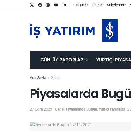
Hakkında
İletişim
Şubelerimiz
GÜNLÜK RAPORLAR
YURTIÇI PIYAS
Ana Sayfa
Genel
Piyasalarda Bugü
27 Ekim 2023
Genel
,
Piyasalarda Bugün
,
Yurtiçi Piyasalar
,
Gü