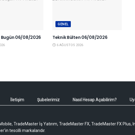
GENEL
a Bugün 06/08/2026
Teknik Bülten 06/08/2026
026
6 AĞUSTOS 2026
İletişim
Şubelerimiz
Nasıl Hesap Açabilirim?
Uy
obile, TradeMaster İş Yatırım, TradeMaster FX, TradeMaster FX Plus, I
'in tescilli markalarıdır.