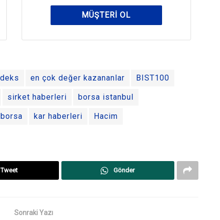
MÜŞTERI OL
ndeks
en çok değer kazananlar
BIST100
sirket haberleri
borsa istanbul
borsa
kar haberleri
Hacim
Tweet
Gönder
Sonraki Yazı