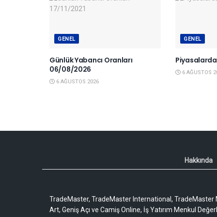
GENEL
GENEL
Günlük Yabancı Oranları
Piyasalard
06/08/2026
6 AĞUSTOS 2
6 AĞUSTOS 2026
Hakkında
TradeMaster, TradeMaster International, TradeMaster M
Art, Geniş Açı ve Camiş Online, İş Yatırım Menkul Değerler