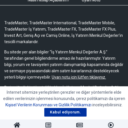
TradeMaster, TradeMaster International, TradeMaster Mobile,
TradeMaster İş Yatırım, TradeMaster FX, TradeMaster FX Plus,
Invest Art, Geniş Açı ve Camiş Online, İş Yatırım Menkul Değerler'in
tescilli markalarıdır.
Bu sitede yer alan bilgiler “İş Yatırım Menkul Değerler A.Ş.”
tarafından genel bilgilendirme amacı ile hazırlanmıştır. Yatırım
bilgi, yorum ve tavsiyeleri yatırım danışmanlığı kapsamında değildir
ve sermaye piyasasındaki alım satım kararlarınızı destekleyecek
yeterli bilgiyi içermeyebilir.
Uyarı notu için lütfen tıklayınız.
Bu içeriğe ilişkin tüm telif hakları İş Yatırım Menkul Değerler A.Ş.’ye
İnternet sitemize yerleştirilen çerezler ve diğer yöntemlerle elde
aittir. Bu içerik, açık iznimiz olmaksızın başkaları tarafından
edilen verilerinizin işlenmesi konusunda, çerez politikamızı da içeren
herhangi bir amaçla, kısmen veya tamamen çoğaltılamaz,
Kişisel Verilerin Korunması ve Gizlilik Politikamızı
inceleyebilirsiniz.
dağıtılamaz, yayımlanamaz veya değiştirilemez.
Kabul ediyorum.