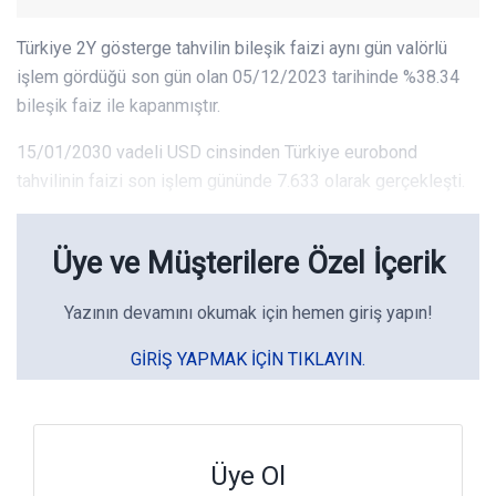
Türkiye 2Y gösterge tahvilin bileşik faizi aynı gün valörlü
işlem gördüğü son gün olan 05/12/2023 tarihinde %38.34
bileşik faiz ile kapanmıştır.
15/01/2030 vadeli USD cinsinden Türkiye eurobond
tahvilinin faizi son işlem gününde 7.633 olarak gerçekleşti.
Üye ve Müşterilere Özel İçerik
Yazının devamını okumak için hemen giriş yapın!
GIRIŞ YAPMAK IÇIN TIKLAYIN.
Üye Ol