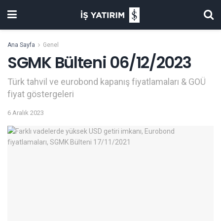
Ana Sayfa
Genel
SGMK Bülteni 06/12/2023
Türk tahvil ve eurobond kapanış fiyatlamaları & GOÜ
fiyat göstergeleri
6 Aralık 2023