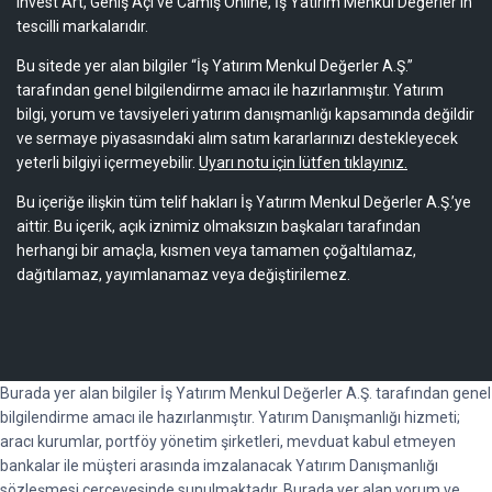
Invest Art, Geniş Açı ve Camiş Online, İş Yatırım Menkul Değerler'in
tescilli markalarıdır.
Bu sitede yer alan bilgiler “İş Yatırım Menkul Değerler A.Ş.”
tarafından genel bilgilendirme amacı ile hazırlanmıştır. Yatırım
bilgi, yorum ve tavsiyeleri yatırım danışmanlığı kapsamında değildir
ve sermaye piyasasındaki alım satım kararlarınızı destekleyecek
yeterli bilgiyi içermeyebilir.
Uyarı notu için lütfen tıklayınız.
Bu içeriğe ilişkin tüm telif hakları İş Yatırım Menkul Değerler A.Ş.’ye
aittir. Bu içerik, açık iznimiz olmaksızın başkaları tarafından
herhangi bir amaçla, kısmen veya tamamen çoğaltılamaz,
dağıtılamaz, yayımlanamaz veya değiştirilemez.
Burada yer alan bilgiler İş Yatırım Menkul Değerler A.Ş. tarafından genel
bilgilendirme amacı ile hazırlanmıştır. Yatırım Danışmanlığı hizmeti;
aracı kurumlar, portföy yönetim şirketleri, mevduat kabul etmeyen
bankalar ile müşteri arasında imzalanacak Yatırım Danışmanlığı
sözleşmesi çerçevesinde sunulmaktadır. Burada yer alan yorum ve