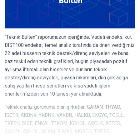
“Teknik Bülten” raporumuzun içeriğinde; Vadeli endeks, kur,
BIST100 endeksi, temel analiz tarafında da öneri verdiğimiz
22 adet hissenin teknik destek/direnç seviyeleri ve buna
baz teşkil eden teknik grafikleri, bugün piyasadan pozitif
ayrışma ihtimali olan hisseler ve bunların teknik
destek/direnç seviyeleri, piyasa rakamları, dün çok açığa
satış yapılan hisse senetleri ve kısa vadeli işlem
önerilerimizden son 10 tanesi yer almaktadır.
Teknik analiz görünümü olan şirketler: GARAN, THYAO,
ISCTR, AKBNK, YKBNK, VAKBN, HALKB, EKGYO, TCELL,
TKFEN, SISE, ENKAI, TTKOM, KCHOL, ARCLK, AEFES,
SAHOL, AGHOL, SOKM, BIMAS, MGROS, TUPRS.