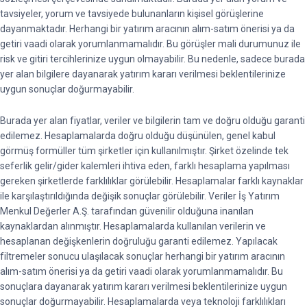
tavsiyeler, yorum ve tavsiyede bulunanların kişisel görüşlerine
dayanmaktadır. Herhangi bir yatırım aracının alım-satım önerisi ya da
getiri vaadi olarak yorumlanmamalıdır. Bu görüşler mali durumunuz ile
risk ve gitiri tercihlerinize uygun olmayabilir. Bu nedenle, sadece burada
yer alan bilgilere dayanarak yatırım kararı verilmesi beklentilerinize
uygun sonuçlar doğurmayabilir.
Burada yer alan fiyatlar, veriler ve bilgilerin tam ve doğru olduğu garanti
edilemez. Hesaplamalarda doğru olduğu düşünülen, genel kabul
görmüş formüller tüm şirketler için kullanılmıştır. Şirket özelinde tek
seferlik gelir/gider kalemleri ihtiva eden, farklı hesaplama yapılması
gereken şirketlerde farklılıklar görülebilir. Hesaplamalar farklı kaynaklar
ile karşılaştırıldığında değişik sonuçlar görülebilir. Veriler İş Yatırım
Menkul Değerler A.Ş. tarafından güvenilir olduğuna inanılan
kaynaklardan alınmıştır. Hesaplamalarda kullanılan verilerin ve
hesaplanan değişkenlerin doğruluğu garanti edilemez. Yapılacak
filtremeler sonucu ulaşılacak sonuçlar herhangi bir yatırım aracının
alım-satım önerisi ya da getiri vaadi olarak yorumlanmamalıdır. Bu
sonuçlara dayanarak yatırım kararı verilmesi beklentilerinize uygun
sonuçlar doğurmayabilir. Hesaplamalarda veya teknoloji farklılıkları