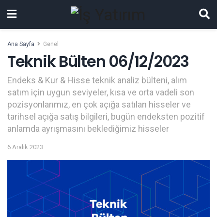
Ana Sayfa
Genel
Teknik Bülten 06/12/2023
Endeks & Kur & Hisse teknik analiz bülteni, alım
satım için uygun seviyeler, kısa ve orta vadeli son
pozisyonlarımız, en çok açığa satılan hisseler ve
tarihsel açığa satış bilgileri, bugün endeksten pozitif
anlamda ayrışmasını beklediğimiz hisseler
6 Aralık 2023