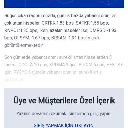
Bugün çıkan raporumuzda, günlük bazda yabancı oranı en
çok artan hisseler; GRTRK:1.83 bps, SAFKR:1.55 bps,
RNPOL:1.35 bps, iken, azalan hisseler ise; DMRGD:-1.93
bps, OFSYM:-1.67 bps, BRSAN:-1.31 bps. olarak
görüntülenmektedir.
Son günlerde yabancı oranı sürekli artan hisselerden 5
tanesi; CCOLA:10 gün, KRDMA:9 gün, BUCIM:6 gün, HEKTS:6
gün, RYGYO:6 gündür yabancı oranları sürekli artış
gösteriyor.
Üye ve Müşterilere Özel İçerik
Yazının devamını okumak için hemen giriş yapın!
GIRIŞ YAPMAK IÇIN TIKLAYIN.