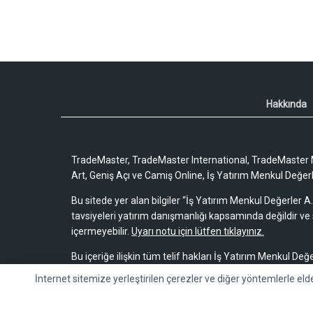
Hakkında
TradeMaster, TradeMaster International, TradeMaster M
Art, Geniş Açı ve Camiş Online, İş Yatırım Menkul Değerler
Bu sitede yer alan bilgiler “İş Yatırım Menkul Değerler A.
tavsiyeleri yatırım danışmanlığı kapsamında değildir ve 
içermeyebilir.
Uyarı notu için lütfen tıklayınız.
Bu içeriğe ilişkin tüm telif hakları İş Yatırım Menkul Değe
bir amaçla, kısmen veya tamamen çoğaltılamaz, dağıtı
İnternet sitemize yerleştirilen çerezler ve diğer yöntemlerle eld