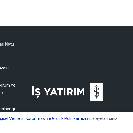
arı Notu
nvest
 yorum ve
iyi
 herhangi
işisel Verilerin Korunması ve Gizlilik Politikamızı
inceleyebilirsiniz.