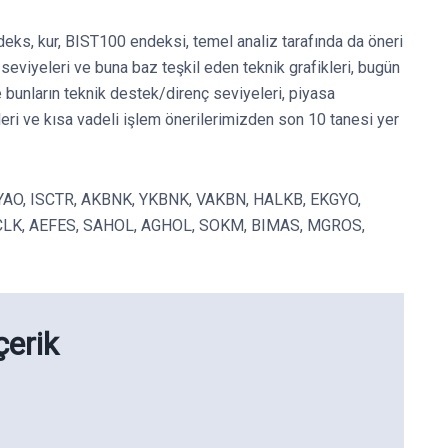
deks, kur, BIST100 endeksi, temel analiz tarafında da öneri
eviyeleri ve buna baz teşkil eden teknik grafikleri, bugün
e bunların teknik destek/direnç seviyeleri, piyasa
leri ve kısa vadeli işlem önerilerimizden son 10 tanesi yer
THYAO, ISCTR, AKBNK, YKBNK, VAKBN, HALKB, EKGYO,
RCLK, AEFES, SAHOL, AGHOL, SOKM, BIMAS, MGROS,
çerik