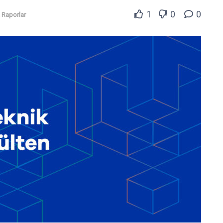
1
0
0
 Raporlar