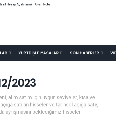
Nasıl Hesap Açabilirim?
Uyarı Notu
ALAR
YURTDIŞI PIYASALAR
SON HABERLER
VI
12/2023
ni, alım satım için uygun seviyeler, kısa ve
açığa satılan hisseler ve tarihsel açığa satış
mda ayrışmasını beklediğimiz hisseler