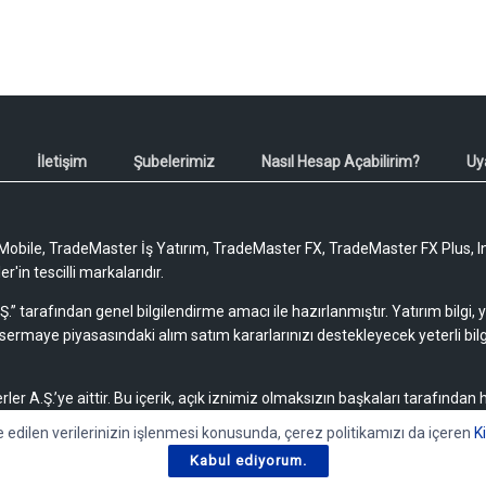
İletişim
Şubelerimiz
Nasıl Hesap Açabilirim?
Uy
obile, TradeMaster İş Yatırım, TradeMaster FX, TradeMaster FX Plus, I
'in tescilli markalarıdır.
Ş.” tarafından genel bilgilendirme amacı ile hazırlanmıştır. Yatırım bilgi,
sermaye piyasasındaki alım satım kararlarınızı destekleyecek yeterli bilg
rler A.Ş.’ye aittir. Bu içerik, açık iznimiz olmaksızın başkaları tarafından
lamaz, yayımlanamaz veya değiştirilemez.
e edilen verilerinizin işlenmesi konusunda, çerez politikamızı da içeren
K
Kabul ediyorum.