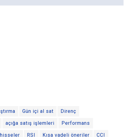
ştırma
Gün içi al sat
Direnç
açığa satış işlemleri
Performans
 hisseler
RSI
Kısa vadeli öneriler
CCI