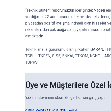
“Teknik Bülten” raporumuzun içeriğinde; Vadeli en
verdiğimiz 22 adet hissenin teknik destek/direnç s
piyasadan pozitif ayrışma ihtimali olan hisseler v
rakamları, dün çok açığa satış yapılan hisse senet
almaktadır.
Teknik analiz görünümü olan şirketler: GARAN, 
TCELL, TKFEN, SISE, ENKAI, TTKOM, KCHOL, A
TUPRS.
Üye ve Müşterilere Özel İ
Yazının devamını okumak için hemen giriş yapın!
GIRIŞ YAPMAK IÇIN TIKLAYIN.