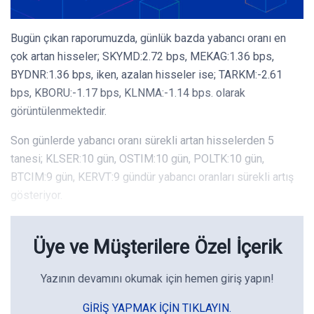
Bugün çıkan raporumuzda, günlük bazda yabancı oranı en
çok artan hisseler; SKYMD:2.72 bps, MEKAG:1.36 bps,
BYDNR:1.36 bps, iken, azalan hisseler ise; TARKM:-2.61
bps, KBORU:-1.17 bps, KLNMA:-1.14 bps. olarak
görüntülenmektedir.
Son günlerde yabancı oranı sürekli artan hisselerden 5
tanesi; KLSER:10 gün, OSTIM:10 gün, POLTK:10 gün,
BTCIM:9 gün, KERVT:9 gündür yabancı oranları sürekli artış
gösteriyor.
Üye ve Müşterilere Özel İçerik
Yazının devamını okumak için hemen giriş yapın!
GIRIŞ YAPMAK IÇIN TIKLAYIN.