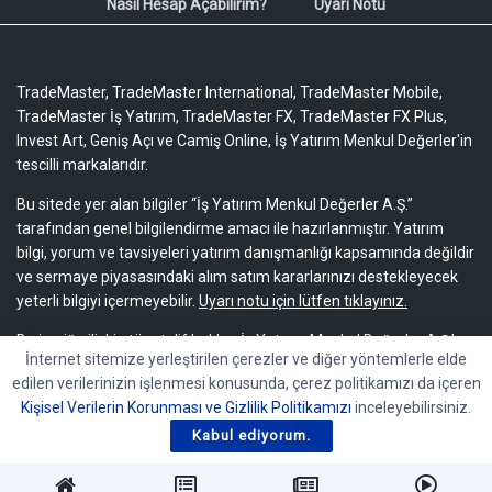
Nasıl Hesap Açabilirim?
Uyarı Notu
TradeMaster, TradeMaster International, TradeMaster Mobile,
TradeMaster İş Yatırım, TradeMaster FX, TradeMaster FX Plus,
Invest Art, Geniş Açı ve Camiş Online, İş Yatırım Menkul Değerler'in
tescilli markalarıdır.
Bu sitede yer alan bilgiler “İş Yatırım Menkul Değerler A.Ş.”
tarafından genel bilgilendirme amacı ile hazırlanmıştır. Yatırım
bilgi, yorum ve tavsiyeleri yatırım danışmanlığı kapsamında değildir
ve sermaye piyasasındaki alım satım kararlarınızı destekleyecek
yeterli bilgiyi içermeyebilir.
Uyarı notu için lütfen tıklayınız.
Bu içeriğe ilişkin tüm telif hakları İş Yatırım Menkul Değerler A.Ş.’ye
İnternet sitemize yerleştirilen çerezler ve diğer yöntemlerle elde
aittir. Bu içerik, açık iznimiz olmaksızın başkaları tarafından
edilen verilerinizin işlenmesi konusunda, çerez politikamızı da içeren
herhangi bir amaçla, kısmen veya tamamen çoğaltılamaz,
Kişisel Verilerin Korunması ve Gizlilik Politikamızı
inceleyebilirsiniz.
dağıtılamaz, yayımlanamaz veya değiştirilemez.
Kabul ediyorum.