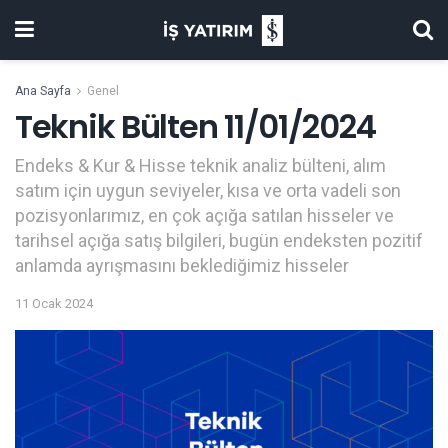
Ana Sayfa
Genel
Teknik Bülten 11/01/2024
Endeks & Kur & Hisse teknik analiz bülteni, alım
satım için uygun seviyeler, kısa ve orta vadeli son
pozisyonlarımız, en çok açığa satılan hisseler ve
tarihsel açığa satış bilgileri, bugün endeksten pozitif
anlamda ayrışmasını beklediğimiz hisseler
11 Ocak 2024