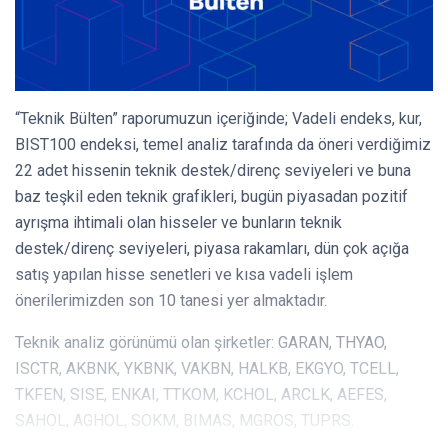
“Teknik Bülten” raporumuzun içeriğinde; Vadeli endeks, kur,
BIST100 endeksi, temel analiz tarafında da öneri verdiğimiz
22 adet hissenin teknik destek/direnç seviyeleri ve buna
baz teşkil eden teknik grafikleri, bugün piyasadan pozitif
ayrışma ihtimali olan hisseler ve bunların teknik
destek/direnç seviyeleri, piyasa rakamları, dün çok açığa
satış yapılan hisse senetleri ve kısa vadeli işlem
önerilerimizden son 10 tanesi yer almaktadır.
Teknik analiz görünümü olan şirketler: GARAN, THYAO,
ISCTR, AKBNK, YKBNK, VAKBN, HALKB, EKGYO, TCELL,
TKFEN, SISE, ENKAI, TTKOM, KCHOL, ARCLK, AEFES,
SAHOL, AGHOL, SOKM, BIMAS, MGROS, TUPRS.