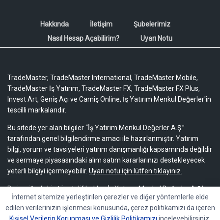
Hakkında
İletişim
Şubelerimiz
Nasıl Hesap Açabilirim?
Uyarı Notu
TradeMaster, TradeMaster International, TradeMaster Mobile,
TradeMaster İş Yatırım, TradeMaster FX, TradeMaster FX Plus,
Invest Art, Geniş Açı ve Camiş Online, İş Yatırım Menkul Değerler'in
tescilli markalarıdır.
Bu sitede yer alan bilgiler “İş Yatırım Menkul Değerler A.Ş.”
tarafından genel bilgilendirme amacı ile hazırlanmıştır. Yatırım
bilgi, yorum ve tavsiyeleri yatırım danışmanlığı kapsamında değildir
ve sermaye piyasasındaki alım satım kararlarınızı destekleyecek
yeterli bilgiyi içermeyebilir.
Uyarı notu için lütfen tıklayınız.
Bu içeriğe ilişkin tüm telif hakları İş Yatırım Menkul Değerler A.Ş.’ye
İnternet sitemize yerleştirilen çerezler ve diğer yöntemlerle elde
aittir. Bu içerik, açık iznimiz olmaksızın başkaları tarafından
edilen verilerinizin işlenmesi konusunda, çerez politikamızı da içeren
herhangi bir amaçla, kısmen veya tamamen çoğaltılamaz,
Kişisel Verilerin Korunması ve Gizlilik Politikamızı
inceleyebilirsiniz.