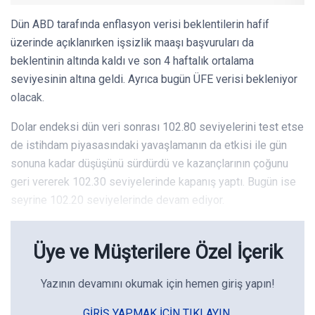
Dün ABD tarafında enflasyon verisi beklentilerin hafif
üzerinde açıklanırken işsizlik maaşı başvuruları da
beklentinin altında kaldı ve son 4 haftalık ortalama
seviyesinin altına geldi. Ayrıca bugün ÜFE verisi bekleniyor
olacak.
Dolar endeksi dün veri sonrası 102.80 seviyelerini test etse
de istihdam piyasasındaki yavaşlamanın da etkisi ile gün
sonuna kadar düşüşünü sürdürdü ve kazançlarının çoğunu
geri vererek 102.30 seviyelerinde kapanış yaptı. Bugün ise
seyrine 102.20 seviyelerinde devam ediyor.
Üye ve Müşterilere Özel İçerik
Yazının devamını okumak için hemen giriş yapın!
GIRIŞ YAPMAK IÇIN TIKLAYIN.