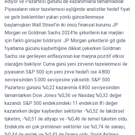
ediyor ve Pazartesi gününü de kazanımlarla tamamladılar.
Piyasaların rekor tazelemesi eşliğinde analistler hedef fiyat
ve gelir beklentileri yukarı yönlü güncellenmeye
başlamışken Wall Street’in iki öncü finansal kurumu JP
Morgan ve Goldman Sachs 2024’te şirketlerin kar marjları
için farklı görüşler bildiriyor. JP Morgan şirketlerin git gide
fiyatlama gücünü kaybettiğine dikkat çekerken Goldman
Sachs ise gerileyen enflasyonun kar marjına pozitif etkisi
olacağını bekliyor. Cuma günü yeni zirvenin tazelenmesi ile
piyasanın S&P 500 için yeni zirve hedefi ise 4.800
seviyesinden 5.000 seviyesine yükseldi. S&P 500
Pazartesi gününü %0,22 kazanımla 4.850 seviyesinden
tamamlarken Dow Jones %0,36 ve Nasdaq %0,32 değer
kazandı. S&P 500 endeksindeki 11 endeksin 8’i değer
kazanırken değer kaybeden sektörler -%0,52 ile takdirsel
tüketim, -%0,51 ile altyapı ve -%0,46 ile temel tüketim oldu.
Endekste en çok primlenen sektörler ise %0,74 ile sanayi,
%0,44 ile emlak ve %0,43 ile finans oldu. Spirit Airlines