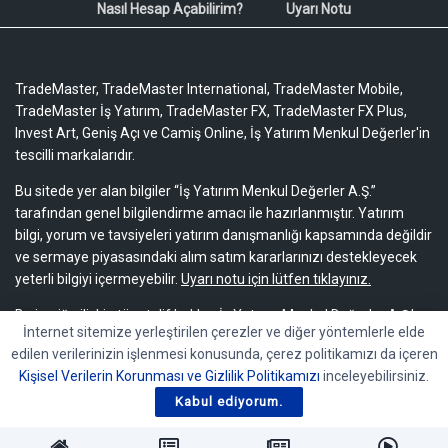
Nasıl Hesap Açabilirim?
Uyarı Notu
TradeMaster, TradeMaster International, TradeMaster Mobile,
TradeMaster İş Yatırım, TradeMaster FX, TradeMaster FX Plus,
Invest Art, Geniş Açı ve Camiş Online, İş Yatırım Menkul Değerler'in
tescilli markalarıdır.
Bu sitede yer alan bilgiler “İş Yatırım Menkul Değerler A.Ş.”
tarafından genel bilgilendirme amacı ile hazırlanmıştır. Yatırım
bilgi, yorum ve tavsiyeleri yatırım danışmanlığı kapsamında değildir
ve sermaye piyasasındaki alım satım kararlarınızı destekleyecek
yeterli bilgiyi içermeyebilir.
Uyarı notu için lütfen tıklayınız.
Bu içeriğe ilişkin tüm telif hakları İş Yatırım Menkul Değerler A.Ş.’ye
İnternet sitemize yerleştirilen çerezler ve diğer yöntemlerle elde
aittir. Bu içerik, açık iznimiz olmaksızın başkaları tarafından
edilen verilerinizin işlenmesi konusunda, çerez politikamızı da içeren
herhangi bir amaçla, kısmen veya tamamen çoğaltılamaz,
Kişisel Verilerin Korunması ve Gizlilik Politikamızı
inceleyebilirsiniz.
dağıtılamaz, yayımlanamaz veya değiştirilemez.
Kabul ediyorum.