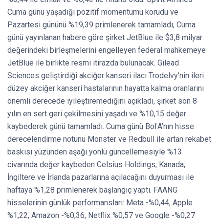
Cuma günü yaşadığı pozitif momentumu korudu ve
Pazartesi gününü %19,39 primlenerek tamamladı, Cuma
günü yayınlanan habere göre şirket JetBlue ile $3,8 milyar
değerindeki birleşmelerini engelleyen federal mahkemeye
JetBlue ile birlikte resmi itirazda bulunacak. Gilead
Sciences geliştirdiği akciğer kanseri ilacı Trodelvy’nin ileri
düzey akciğer kanseri hastalarının hayatta kalma oranlarını
önemli derecede iyileştiremediğini açıkladı, şirket son 8
yılın en sert geri çekilmesini yaşadı ve %10,15 değer
kaybederek günü tamamladı. Cuma günü BofA’nın hisse
derecelendirme notunu Monster ve Redbull ile artan rekabet
baskısı yüzünden aşağı yönlü güncellemesiyle %13
civarında değer kaybeden Celsius Holdings; Kanada,
İngiltere ve İrlanda pazarlarına açılacağını duyurması ile
haftaya %1,28 primlenerek başlangıç yaptı. FAANG
hisselerinin günlük performansları: Meta -%0,44, Apple
%1,22, Amazon -%0,36, Netflix %0,57 ve Google -%0,27