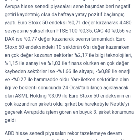
Avrupa hisse senedi piyasaları sene başından beri negatif
getiri kaydetmiş olsa da haftaya yatay pozitif başlangıç
yaptı. Euro Stoxx 50 endeksi %0,71 değer kazanarak 4.480
seviyesine yükselirken FTSE 100 %0,35, CAC 40 %0,56 ve
DAX ise %0,77 değer kazanarak seansı tamamladı. Euro
Stoxx 50 endeksindeki 10 sektörün 6’sı değer kazanırken
en çok değer kazanan sektörler %2,17 ile bilgi teknolojileri,
%1,15 ile sanayi ve %1,03 ile finans olurken en çok değer
kaybeden sektörler ise -%1,66 ile altyapı, -%0,88 ile enerji
ve -%0,27 ile hammadde oldu. Yarı-iletken sektörüne olan
ilgi ve beklenti sonucunda 24 Ocak’ta bilanço açıklayacak
olan ASML Holding %3,09 ile Euro Stoxx 50 endeksinin en
çok kazandıran şirketi oldu, şirket bu hareketiyle Nestle’yi
geçerek Avrupa’da işlem gören en büyük 3. şirket konumuna
geldi.
ABD hisse senedi piyasaları rekor tazelemeye devam