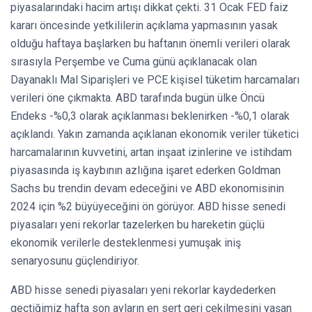
piyasalarındaki hacim artışı dikkat çekti. 31 Ocak FED faiz
kararı öncesinde yetkililerin açıklama yapmasının yasak
olduğu haftaya başlarken bu haftanın önemli verileri olarak
sırasıyla Perşembe ve Cuma günü açıklanacak olan
Dayanaklı Mal Siparişleri ve PCE kişisel tüketim harcamaları
verileri öne çıkmakta. ABD tarafında bugün ülke Öncü
Endeks -%0,3 olarak açıklanması beklenirken -%0,1 olarak
açıklandı. Yakın zamanda açıklanan ekonomik veriler tüketici
harcamalarının kuvvetini, artan inşaat izinlerine ve istihdam
piyasasında iş kaybının azlığına işaret ederken Goldman
Sachs bu trendin devam edeceğini ve ABD ekonomisinin
2024 için %2 büyüyeceğini ön görüyor. ABD hisse senedi
piyasaları yeni rekorlar tazelerken bu hareketin güçlü
ekonomik verilerle desteklenmesi yumuşak iniş
senaryosunu güçlendiriyor.
ABD hisse senedi piyasaları yeni rekorlar kaydederken
geçtiğimiz hafta son ayların en sert geri çekilmesini yaşan