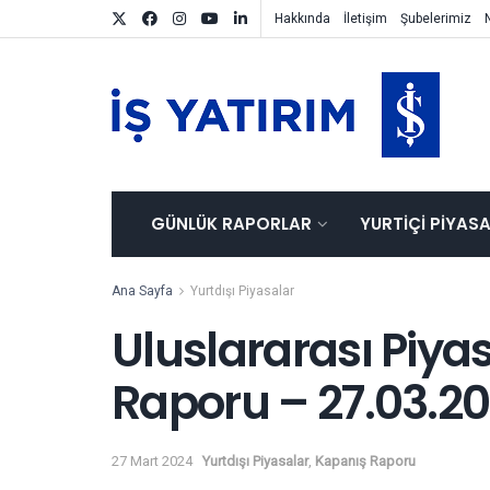
Hakkında
İletişim
Şubelerimiz
GÜNLÜK RAPORLAR
YURTIÇI PIYAS
Ana Sayfa
Yurtdışı Piyasalar
Uluslararası Piya
Raporu – 27.03.2
27 Mart 2024
Yurtdışı Piyasalar
,
Kapanış Raporu