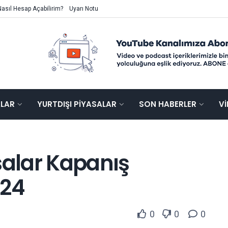
Nasıl Hesap Açabilirim?
Uyarı Notu
ALAR
YURTDIŞI PIYASALAR
SON HABERLER
V
salar Kapanış
024
0
0
0