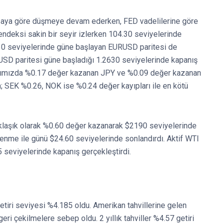
i aya göre düşmeye devam ederken, FED vadelilerine göre
endeksi sakin bir seyir izlerken 104.30 seviyelerinde
830 seviyelerinde güne başlayan EURUSD paritesi de
USD paritesi güne başladığı 1.2630 seviyelerinde kapanış
ktığımızda %0.17 değer kazanan JPY ve %0.09 değer kazanan
; SEK %0.26, NOK ise %0.24 değer kayıpları ile en kötü
klaşık olarak %0.60 değer kazanarak $2190 seviyelerinde
enme ile günü $24.60 seviyelerinde sonlandırdı. Aktif WTI
35 seviyelerinde kapanış gerçekleştirdi.
getiri seviyesi %4.185 oldu. Amerikan tahvillerine gelen
geri çekilmelere sebep oldu. 2 yıllık tahviller %4.57 getiri