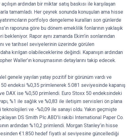
r açılışın ardından bir miktar satış baskısı ile karşılaşan
larla tamamladı. Her çeyrek sonunda konuşulan ama hisse
 yatırımcıların portfolyo dengeleme kuralları son günlerde
s’ın raporuna göre bu dönem emeklilik fonlarının yaklaşık
eri bekleniyor. Rapor aynı zamanda Ekim’in sonlarından
ı ve tarihsel seviyelerinin üzerinde görülen
 daha kırılgan olabileceklerine değindi. Kapanışın ardından
opher Waller’ın konuşmasının detaylarını takip edecek.
l genele yayılan yatay pozitif bir görünüm vardı ve
xx 50 endeksi %0,35 primlenerek 5.081 seviyesinde kapanış
ve DAX ise %0,50 primlendi. Euro Stoxx 50 endeksindeki
pı, %1 ile sağlık ve %0,83 ile iletişim servisleri ön plana
 teknolojileri ve -%0,09 ile sanayi oldu. Yakın geçmişte
açıklayan DS Smith Plc ABD’li rakibi International Paper Co.
sının ardından %10,2 primlendi. Morgan Stanley’in hisse
yesinden €1.850 hedef fiyatlı al seviyesine güncellediği