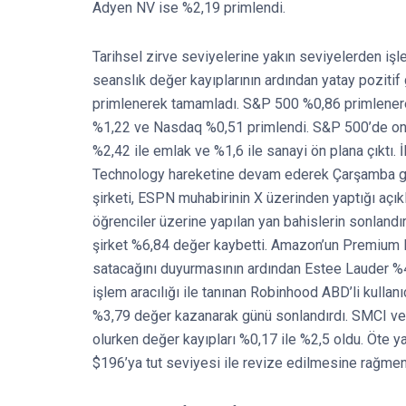
Adyen NV ise %2,19 primlendi.
Tarihsel zirve seviyelerine yakın seviyelerden 
seanslık değer kayıplarının ardından yatay pozitif
primlenerek tamamladı. S&P 500 %0,86 primlener
%1,22 ve Nasdaq %0,51 primlendi. S&P 500’de on b
%2,42 ile emlak ve %1,6 ile sanayi ön plana çıktı
Technology hareketine devam ederek Çarşamba gü
şirketi, ESPN muhabirinin X üzerinden yaptığı açı
öğrenciler üzerine yapılan yan bahislerin sonlandı
şirket %6,84 değer kaybetti. Amazon’un Premium B
satacağını duyurmasının ardından Estee Lauder 
işlem aracılığı ile tanınan Robinhood ABD’li kullanıc
%3,79 değer kazanarak günü sonlandırdı. SMCI ve N
olurken değer kayıpları %0,17 ile %2,5 oldu. Öte ya
$196’ya tut seviyesi ile revize edilmesine rağme