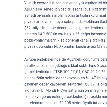
Yılın ilk çeyreğinin son günlerine yaklaşırken iyi bi
ABD hisse senedi piyasaları seansı cüzi kazanım
senedi piyasalarına olan etkisi tartışılan kurumsal
piyasalarda volatiliteye sebep oldu. Goldman Sach
$32 milyarlık hisse senedi satışı gerçekleştirmel
itibaren S&P 500’ün yaklaşık %25 değer kazandığın
pozisyonlanmaların kısa dönemli kar alışlara karşı
piyasa oyuncuları FED yönetim kurulu üyesi Christ
Avrupa endekslerinde de ABD’deki görünüme parale
özellikle hacim düşüklüğü dikkat çekti. Euro Sto
gerçekleştirirken FTSE 100 %0,01, CAC 40 %0,25 
on sektörün sekizi değer kazanırken %1,47 ile altya
çıkarken değer kaybeden sektörler -%0,37 ile bilgi
İngiliz rakibi Mondi Plc’ye satışı için ön anlaşma 
ile de ayrı görüşmeler gerçekleştirdiğini açıklama
derelendirme notunu €1.205 hedef fiyatlı tut sevi