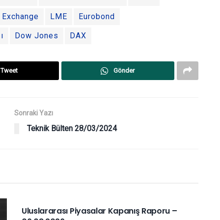
k Exchange
LME
Eurobond
ı
Dow Jones
DAX
Tweet
Gönder
Sonraki Yazı
Teknik Bülten 28/03/2024
YURTDIŞI PIYASALAR
Uluslararası Piyasalar Kapanış Raporu –