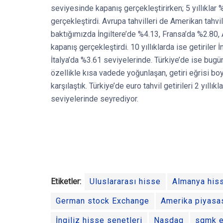
seviyesinde kapanış gerçekleştirirken; 5 yıllıklar %
gerçekleştirdi. Avrupa tahvilleri de Amerikan tahville
baktığımızda İngiltere’de %4.13, Fransa’da %2.80,
kapanış gerçekleştirdi. 10 yıllıklarda ise getirile
İtalya’da %3.61 seviyelerinde. Türkiye’de ise bugü
özellikle kısa vadede yoğunlaşan, getiri eğrisi bo
karşılaştık. Türkiye’de euro tahvil getirileri 2 yıllı
seviyelerinde seyrediyor.
Etiketler:
Uluslararası hisse
Almanya hiss
German stock Exchange
Amerika piyasa
İngiliz hisse senetleri
Nasdaq
sgmk 