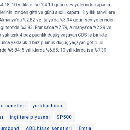
4.18; 10 yıllıklar ise %4.19 getiri seviyelerinde kapanış
rinin izinden gitti ve günü alıcılı kapattı. 2 yıllık tahvillere
 Almanya’da %2.82 ve İtalya’da %3.34 getiri seviyelerinden
r İngiltere’de %3.93, Fransa’da %2.79, Almanya’da %2.29 ve
n yaklaşık 4 baz puanlık düşüş yaşayan CDS le birlikte
yunca yaklaşık 4 baz puanlık düşüş yaşayan getiri ile
klarda %5.84, 5 yıllıklarda %6.65; 10 yıllıklarda ise %7.39
e senetleri
yurtdışı hisse
sı
İngiltere piyasası
SP500
eurobond
ABD hisse senetleri
Emtia