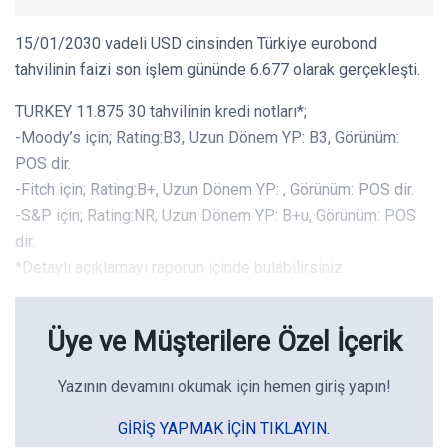
15/01/2030 vadeli USD cinsinden Türkiye eurobond
tahvilinin faizi son işlem gününde 6.677 olarak gerçekleşti.
TURKEY 11.875 30 tahvilinin kredi notları*;
-Moody’s için; Rating:B3, Uzun Dönem YP: B3, Görünüm:
POS dir.
-Fitch için; Rating:B+, Uzun Dönem YP: , Görünüm: POS dir.
-S&P için; Rating:NR, Uzun Dönem YP: B+u, Görünüm: POS
dir.
*Detaylı açıklamayı raporun içinde bulabilirsiniz.
Üye ve Müşterilere Özel İçerik
Yazının devamını okumak için hemen giriş yapın!
GIRIŞ YAPMAK IÇIN TIKLAYIN.