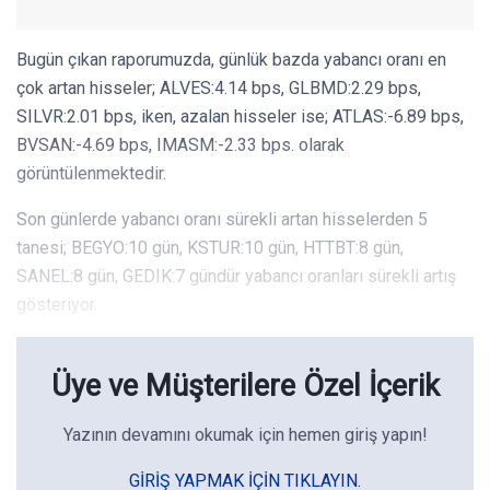
Bugün çıkan raporumuzda, günlük bazda yabancı oranı en
çok artan hisseler; ALVES:4.14 bps, GLBMD:2.29 bps,
SILVR:2.01 bps, iken, azalan hisseler ise; ATLAS:-6.89 bps,
BVSAN:-4.69 bps, IMASM:-2.33 bps. olarak
görüntülenmektedir.
Son günlerde yabancı oranı sürekli artan hisselerden 5
tanesi; BEGYO:10 gün, KSTUR:10 gün, HTTBT:8 gün,
SANEL:8 gün, GEDIK:7 gündür yabancı oranları sürekli artış
gösteriyor.
Üye ve Müşterilere Özel İçerik
Yazının devamını okumak için hemen giriş yapın!
GIRIŞ YAPMAK IÇIN TIKLAYIN.