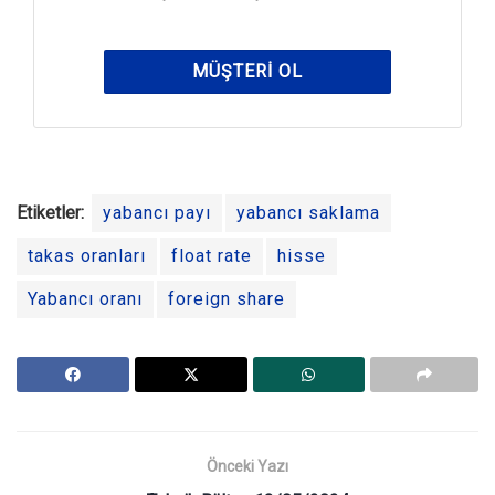
MÜŞTERI OL
Etiketler:
yabancı payı
yabancı saklama
takas oranları
float rate
hisse
Yabancı oranı
foreign share
Önceki Yazı