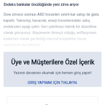
Endeks bankalar öncülüğünde yeni zirve arıyor
Dow zirvesi sonrası ABD hisseleri sınırlı kar satışı ile günü
kapattı. Teknoloji, havacılık, enerji hisselerindeki satış
endeksleri aşağı çekti. Geri çekilmeyi teknik bir düzeltme
olarak görüyoruz. Büyümenin dirençli olduğu, enflasyonun
kademeli olarak gerilediği mevcut konjonktür hisse
senetlerini destekliyor.
Üye ve Müşterilere Özel İçerik
Yazının devamını okumak için hemen giriş yapın!
GIRIŞ YAPMAK IÇIN TIKLAYIN.