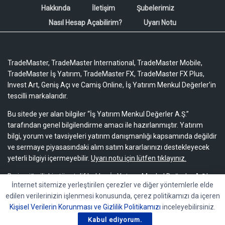
Hakkında
İletişim
Şubelerimiz
Nasıl Hesap Açabilirim?
Uyarı Notu
TradeMaster, TradeMaster International, TradeMaster Mobile,
TradeMaster İş Yatırım, TradeMaster FX, TradeMaster FX Plus,
Invest Art, Geniş Açı ve Camiş Online, İş Yatırım Menkul Değerler'in
tescilli markalarıdır.
Bu sitede yer alan bilgiler “İş Yatırım Menkul Değerler A.Ş.”
tarafından genel bilgilendirme amacı ile hazırlanmıştır. Yatırım
bilgi, yorum ve tavsiyeleri yatırım danışmanlığı kapsamında değildir
ve sermaye piyasasındaki alım satım kararlarınızı destekleyecek
yeterli bilgiyi içermeyebilir.
Uyarı notu için lütfen tıklayınız.
Bu içeriğe ilişkin tüm telif hakları İş Yatırım Menkul Değerler A.Ş.’ye
İnternet sitemize yerleştirilen çerezler ve diğer yöntemlerle elde
aittir. Bu içerik, açık iznimiz olmaksızın başkaları tarafından
edilen verilerinizin işlenmesi konusunda, çerez politikamızı da içeren
herhangi bir amaçla, kısmen veya tamamen çoğaltılamaz,
Kişisel Verilerin Korunması ve Gizlilik Politikamızı
inceleyebilirsiniz.
dağıtılamaz, yayımlanamaz veya değiştirilemez.
Kabul ediyorum.