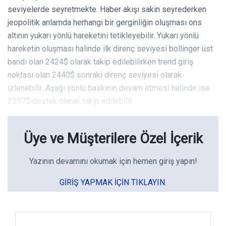
seviyelerde seyretmekte. Haber akışı sakin seyrederken
jeopolitik anlamda herhangi bir gerginliğin oluşması ons
altının yukarı yönlü hareketini tetikleyebilir. Yukarı yönlü
hareketin oluşması halinde ilk direnç seviyesi bollinger üst
bandı olan 2424$ olarak takip edilebilirken trend giriş
noktası olan 2440$ sonraki direnç seviyesi olarak
izlenebilir. Aşağı yönlü baskının devam etmesi halinde ise
2357$ destek olarak takip edilebilir.
Üye ve Müşterilere Özel İçerik
Yazının devamını okumak için hemen giriş yapın!
GIRIŞ YAPMAK IÇIN TIKLAYIN.