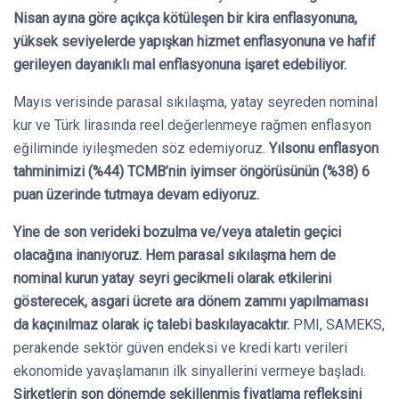
Nisan ayına göre açıkça kötüleşen bir kira enflasyonuna,
yüksek seviyelerde yapışkan hizmet enflasyonuna ve hafif
gerileyen dayanıklı mal enflasyonuna işaret edebiliyor.
Mayıs verisinde parasal sıkılaşma, yatay seyreden nominal
kur ve Türk lirasında reel değerlenmeye rağmen enflasyon
eğiliminde iyileşmeden söz edemiyoruz.
Yılsonu enflasyon
tahminimizi (%44) TCMB’nin iyimser öngörüsünün (%38) 6
puan üzerinde tutmaya devam ediyoruz.
Yine de son verideki bozulma ve/veya ataletin geçici
olacağına inanıyoruz. Hem parasal sıkılaşma hem de
nominal kurun yatay seyri gecikmeli olarak etkilerini
gösterecek, asgari ücrete ara dönem zammı yapılmaması
da kaçınılmaz olarak iç talebi baskılayacaktır.
PMI, SAMEKS,
perakende sektör güven endeksi ve kredi kartı verileri
ekonomide yavaşlamanın ilk sinyallerini vermeye başladı.
Şirketlerin son dönemde şekillenmiş fiyatlama refleksini