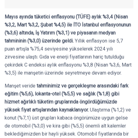
Mayıs ayında tüketici enflasyonu (TÜFE) aylık %3,4 (Nisan
%3,2, Mart %3,2, Şubat %4,5) ile İTO İstanbul enflasyonunun
(%3,6) altında, İş Yatırım (%3,1) ve piyasanın medyan
tahmininin (%3,0) üzerinde geldi.
Yıllık enflasyon ise 5,7
puan artışla %75,4 seviyesine yükselerek 2024 yılı
zirvesine ulaştı. Gıda ve enerji fiyatlarının hariç tutulduğu
çekirdek C endeksi aylık enflasyonu %3,8 (Nisan %3,6, Mart
%3,5) ile manşetin üzerinde seyretmeye devam ediyor.
Manşet veride
tahminimiz ve gerçekleşme arasındaki fark
eğitim (%5,6), lokanta-otel (%5,5) ve sağlık (%1,8) gibi
hizmet ağırlıklı tüketim gruplarında öngördüğümüzde
yüksek fiyat artışlarından kaynaklanıyor.
Ulaştırma (%1,2) ve
konut (%7,1) üst grupları kabaca öngörümüze uygun gelse
de otomobil (%3,0) ve kira gibi (%5,5) önemli alt kalemler
beklediğimizden bir hayli yüksek. Otomobil fiyatlarında bir