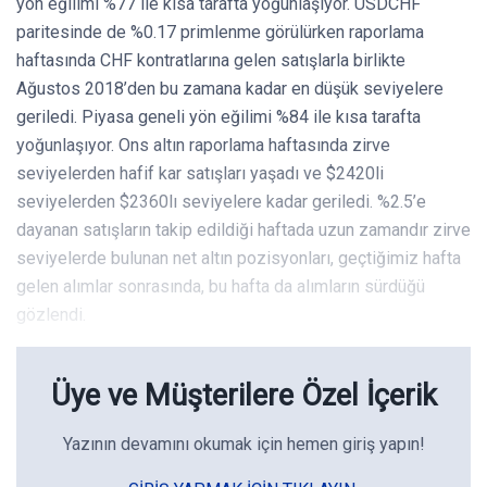
yön eğilimi %77 ile kısa tarafta yoğunlaşıyor. USDCHF
paritesinde de %0.17 primlenme görülürken raporlama
haftasında CHF kontratlarına gelen satışlarla birlikte
Ağustos 2018’den bu zamana kadar en düşük seviyelere
geriledi. Piyasa geneli yön eğilimi %84 ile kısa tarafta
yoğunlaşıyor. Ons altın raporlama haftasında zirve
seviyelerden hafif kar satışları yaşadı ve $2420li
seviyelerden $2360lı seviyelere kadar geriledi. %2.5’e
dayanan satışların takip edildiği haftada uzun zamandır zirve
seviyelerde bulunan net altın pozisyonları, geçtiğimiz hafta
gelen alımlar sonrasında, bu hafta da alımların sürdüğü
gözlendi.
Üye ve Müşterilere Özel İçerik
Yazının devamını okumak için hemen giriş yapın!