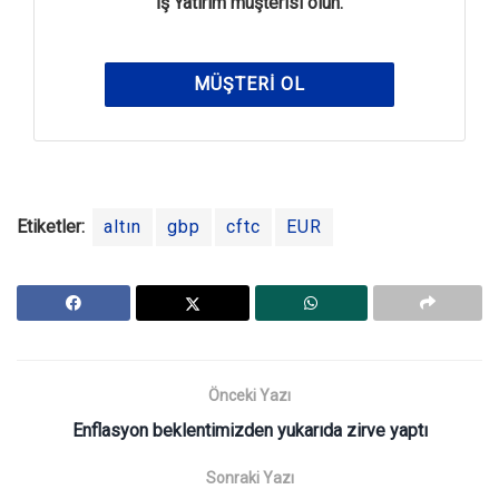
İş Yatırım müşterisi olun.
MÜŞTERI OL
Etiketler:
altın
gbp
cftc
EUR
Önceki Yazı
Enflasyon beklentimizden yukarıda zirve yaptı
Sonraki Yazı