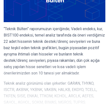
“Teknik Bülten” raporumuzun içeriğinde; Vadeli endeks, kur,
BIST100 endeksi, temel analiz tarafında da öneri verdiğimiz
22 adet hissenin teknik destek/direnç seviyeleri ve buna
baz teşkil eden teknik grafikleri, bugün piyasadan pozitif
ayrışma ihtimali olan hisseler ve bunların teknik
destek/direnç seviyeleri, piyasa rakamları, dün çok açığa
satış yapılan hisse senetleri ve kısa vadeli işlem
önerilerimizden son 10 tanesi yer almaktadır.
Teknik analiz görünümü olan şirketler: GARAN, THYAO,
ISCTR, AKBNK, YKBNK, VAKBN, HALKB, EKGYO, TCELL,
TKFEN, SISE, ENKAI, TTKOM, KCHOL, ARCLK, AEFES,
SAHOL, AGHOL, SOKM, BIMAS, MGROS, TUPRS.