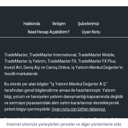
Hakkında
İletişim
Şubelerimiz
Nasıl Hesap Açabilirim?
Uyarı Notu
TradeMaster, TradeMaster International, TradeMaster Mobile,
TradeMaster İş Yatırım, TradeMaster FX, TradeMaster FX Plus,
Invest Art, Geniş Açı ve Camiş Online, İş Yatırım Menkul Değerler'in
tescilli markalarıdır.
Bu sitede yer alan bilgiler “İş Yatırım Menkul Değerler A.Ş.”
tarafından genel bilgilendirme amacı ile hazırlanmıştır. Yatırım
bilgi, yorum ve tavsiyeleri yatırım danışmanlığı kapsamında değildir
ve sermaye piyasasındaki alım satım kararlarınızı destekleyecek
yeterli bilgiyi içermeyebilir.
Uyarı notu için lütfen tıklayınız.
Bu içeriğe ilişkin tüm telif hakları İş Yatırım Menkul Değerler A.Ş.’ye
İnternet sitemize yerleştirilen çerezler ve diğer yöntemlerle elde
aittir. Bu içerik, açık iznimiz olmaksızın başkaları tarafından