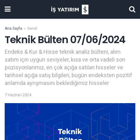
Ana Sayfa
Genel
Teknik Bülten 07/06/2024
Endeks & Kur & Hisse teknik analiz bülteni, alım
satım için uygun seviyeler, kısa ve orta vadeli son
pozisyonlarımız, en çok açığa satılan hisseler ve
tarihsel açığa satış bilgileri, bugün endeksten pozitif
anlamda ayrışmasını beklediğimiz hisseler
7 Haziran 2024