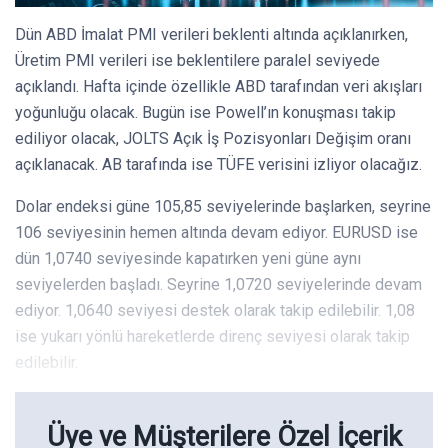
Dün ABD İmalat PMI verileri beklenti altında açıklanırken,
Üretim PMI verileri ise beklentilere paralel seviyede
açıklandı. Hafta içinde özellikle ABD tarafından veri akışları
yoğunluğu olacak. Bugün ise Powell’ın konuşması takip
ediliyor olacak, JOLTS Açık İş Pozisyonları Değişim oranı
açıklanacak. AB tarafında ise TÜFE verisini izliyor olacağız.
Dolar endeksi güne 105,85 seviyelerinde başlarken, seyrine
106 seviyesinin hemen altında devam ediyor. EURUSD ise
dün 1,0740 seviyesinde kapatırken yeni güne aynı
seviyelerden başladı. Seyrine 1,0720 seviyelerinde devam
ediyor. 1,0640 seviyesi destek olarak takip edilebilir. 1,08
ise yukarı yönlü hareketlerde direnç seviyesi olarak takip
edilebilir.
Üye ve Müşterilere Özel İçerik