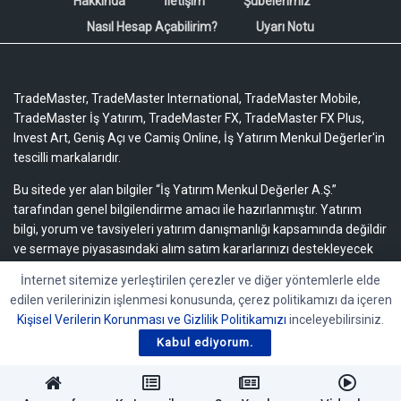
Hakkında
İletişim
Şubelerimiz
Nasıl Hesap Açabilirim?
Uyarı Notu
TradeMaster, TradeMaster International, TradeMaster Mobile,
TradeMaster İş Yatırım, TradeMaster FX, TradeMaster FX Plus,
Invest Art, Geniş Açı ve Camiş Online, İş Yatırım Menkul Değerler'in
tescilli markalarıdır.
Bu sitede yer alan bilgiler “İş Yatırım Menkul Değerler A.Ş.”
tarafından genel bilgilendirme amacı ile hazırlanmıştır. Yatırım
bilgi, yorum ve tavsiyeleri yatırım danışmanlığı kapsamında değildir
ve sermaye piyasasındaki alım satım kararlarınızı destekleyecek
yeterli bilgiyi içermeyebilir.
Uyarı notu için lütfen tıklayınız.
İnternet sitemize yerleştirilen çerezler ve diğer yöntemlerle elde
edilen verilerinizin işlenmesi konusunda, çerez politikamızı da içeren
Bu içeriğe ilişkin tüm telif hakları İş Yatırım Menkul Değerler A.Ş.’ye
Kişisel Verilerin Korunması ve Gizlilik Politikamızı
inceleyebilirsiniz.
aittir. Bu içerik, açık iznimiz olmaksızın başkaları tarafından
herhangi bir amaçla, kısmen veya tamamen çoğaltılamaz,
Kabul ediyorum.
dağıtılamaz, yayımlanamaz veya değiştirilemez.