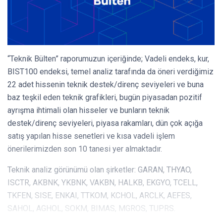
“Teknik Bülten” raporumuzun içeriğinde; Vadeli endeks, kur,
BIST100 endeksi, temel analiz tarafında da öneri verdiğimiz
22 adet hissenin teknik destek/direnç seviyeleri ve buna
baz teşkil eden teknik grafikleri, bugün piyasadan pozitif
ayrışma ihtimali olan hisseler ve bunların teknik
destek/direnç seviyeleri, piyasa rakamları, dün çok açığa
satış yapılan hisse senetleri ve kısa vadeli işlem
önerilerimizden son 10 tanesi yer almaktadır.
Teknik analiz görünümü olan şirketler: GARAN, THYAO,
ISCTR, AKBNK, YKBNK, VAKBN, HALKB, EKGYO, TCELL,
TKFEN, SISE, ENKAI, TTKOM, KCHOL, ARCLK, AEFES,
SAHOL, AGHOL, SOKM, BIMAS, MGROS, TUPRS.