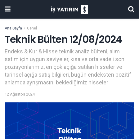
Ana Sayfa
Genel
Teknik Bülten 12/08/2024
Endeks & Kur & Hisse teknik analiz bülteni, alım
satım için uygun seviyeler, kısa ve orta vadeli son
pozisyonlarımız, en çok açığa satılan hisseler ve
tarihsel açığa satış bilgileri, bugün endeksten pozitif
anlamda ayrışmasını beklediğimiz hisseler
12 Ağustos 2024