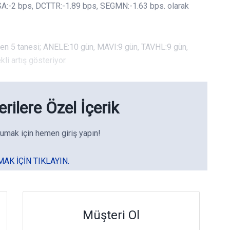
NSA:-2 bps, DCTTR:-1.89 bps, SEGMN:-1.63 bps. olarak
den 5 tanesi; ANELE:10 gün, MAVI:9 gün, TAVHL:9 gün,
i artış gösteriyor.
rilere Özel İçerik
umak için hemen giriş yapın!
MAK IÇIN TIKLAYIN.
Müşteri Ol