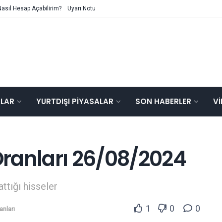
Nasıl Hesap Açabilirim?
Uyarı Notu
ALAR
YURTDIŞI PIYASALAR
SON HABERLER
V
ranları 26/08/2024
attığı hisseler
1
0
0
anları