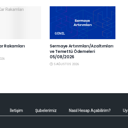
GENEL
ar Rakamları
Sermaye Artırımları/Azaltımları
6
ve Temettü Ödemeleri
05/08/2026
026
5 AĞUSTOS 2026
İletişim
Şubelerimiz
Nasıl Hesap Açabilirim?
Uy