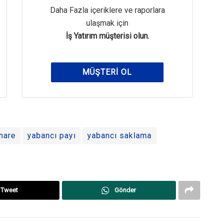
Daha Fazla içeriklere ve raporlara
ulaşmak için
İş Yatırım müşterisi olun.
MÜŞTERI OL
hare
yabancı payı
yabancı saklama
Tweet
Gönder