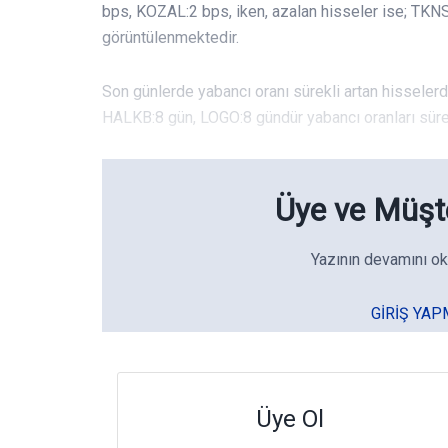
bps, KOZAL:2 bps, iken, azalan hisseler ise; TK
görüntülenmektedir.
Son günlerde yabancı oranı sürekli artan hisseler
HALKB:8 gün, LOGO:8 gündür yabancı oranları sürekl
Üye ve Müşte
Yazının devamını ok
GIRIŞ YAP
Üye Ol