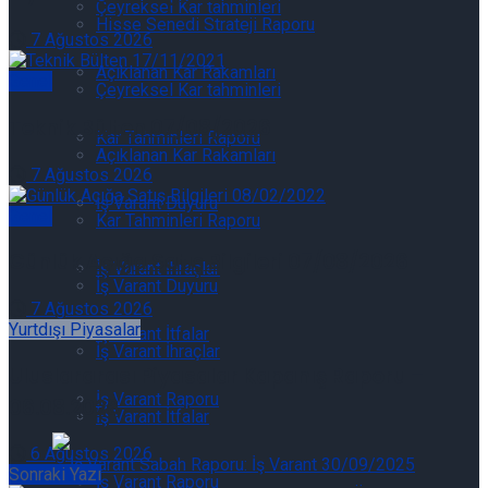
Çeyreksel Kar tahminleri
Hisse Senedi Strateji Raporu
7 Ağustos 2026
Açıklanan Kar Rakamları
Genel
Çeyreksel Kar tahminleri
Teknik Bülten 07/08/2026
Kar Tahminleri Raporu
Açıklanan Kar Rakamları
7 Ağustos 2026
İş Varant Duyuru
Genel
Kar Tahminleri Raporu
Günlük Açığa Satış Bilgileri 07/08/2026
İş Varant İhraçlar
İş Varant Duyuru
7 Ağustos 2026
Yurtdışı Piyasalar
İş Varant İtfalar
İş Varant İhraçlar
Uluslararası Piyasalar Kapanış Raporu –
İş Varant Raporu
06.08.2026
İş Varant İtfalar
6 Ağustos 2026
Sonraki Yazı
İş Varant Raporu