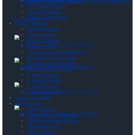
Günlük Açığa Satış Raporu
USP Günlük Bülten
Pay Geri Alımları
ELÜS Günlük Bülten
Bilanço Günlükleri 2Q26- AMD
Yurtiçi Piyasalar
Şirket Raporları
Odak Noktası
Sektör Raporları
Bilanço Günlükleri 2Q26- AMD
Makro Strateji
Hisse Senedi Strateji Raporu
Çeyreksel Kar tahminleri
Açıklanan Kar Rakamları
Başlamadan Bitmiş Savaş, SpaceX
Kar Tahminleri Raporu
İş Varant Duyuru
İş Varant İhraçlar
İş Varant İtfalar
Başlamadan Bitmiş Savaş, SpaceX
İş Varant Raporu
Yurtdışı Piyasalar
Son Haberler
Diğer haberler
FX Teknik Analiz Raporu 05/08/2026
Hisse Öneri Değişiklileri
Makroekonomik Haberler
Şirket Haberleri
Sektör haberi