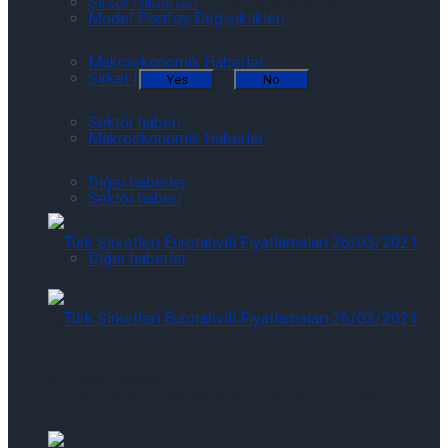
Şirket Haberleri
Model Portföy Değişiklikleri
Makroekonomik Haberler
Şirket Haberleri
Yes
No
Sektör haberi
Makroekonomik Haberler
Diğer haberler
Sektör haberi
Diğer haberler
Eurotahvil Piyasasında Neler Oluyor
07/08/2026
Eurotahvil Piyasasında Neler Oluyor