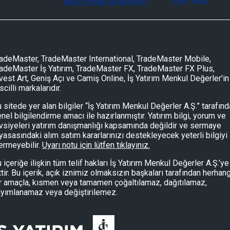
Nasıl Hesap Açabilirim?
Uyarı Notu
2Ç26 Sonuçları
Günlük Yabancı Oranları 07/08/2026
adeMaster, TradeMaster International, TradeMaster Mobile,
adeMaster İş Yatırım, TradeMaster FX, TradeMaster FX Plus,
vest Art, Geniş Açı ve Camiş Online, İş Yatırım Menkul Değerler'in
Günlük Yabancı Oranları 07/08/2026
scilli markalarıdır.
 sitede yer alan bilgiler “İş Yatırım Menkul Değerler A.Ş.” tarafın
nel bilgilendirme amacı ile hazırlanmıştır. Yatırım bilgi, yorum ve
Piyasalarda Bugün 07/08/2026
vsiyeleri yatırım danışmanlığı kapsamında değildir ve sermaye
yasasındaki alım satım kararlarınızı destekleyecek yeterli bilgiyi
ermeyebilir.
Uyarı notu için lütfen tıklayınız.
 içeriğe ilişkin tüm telif hakları İş Yatırım Menkul Değerler A.Ş.’ye
Piyasalarda Bugün 07/08/2026
ttir. Bu içerik, açık iznimiz olmaksızın başkaları tarafından herhang
r amaçla, kısmen veya tamamen çoğaltılamaz, dağıtılamaz,
yımlanamaz veya değiştirilemez.
Açıklanan Kar Rakamları 07/08/2026