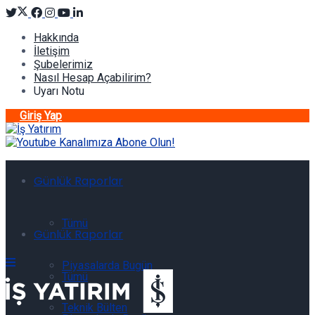
Hakkında
İletişim
Şubelerimiz
Nasıl Hesap Açabilirim?
Uyarı Notu
Giriş Yap
Günlük Raporlar
Tümü
Günlük Raporlar
Piyasalarda Bugün
Tümü
Teknik Bülten