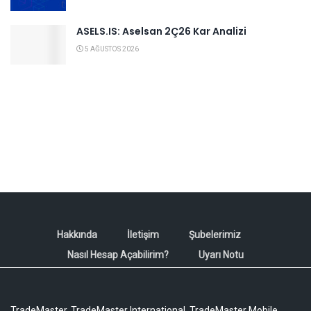
ASELS.IS: Aselsan 2Ç26 Kar Analizi
5 AĞUSTOS 2026
Hakkında
İletişim
Şubelerimiz
Nasıl Hesap Açabilirim?
Uyarı Notu
TradeMaster, TradeMaster International, TradeMaster Mobile,