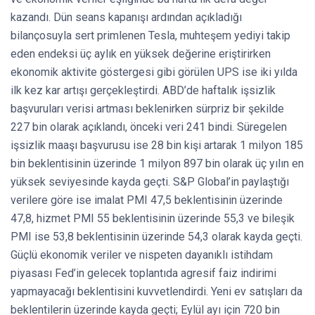
kazandı. Dün seans kapanışı ardından açıkladığı
bilançosuyla sert primlenen Tesla, muhteşem yediyi takip
eden endeksi üç aylık en yüksek değerine eriştirirken
ekonomik aktivite göstergesi gibi görülen UPS ise iki yılda
ilk kez kar artışı gerçekleştirdi. ABD’de haftalık işsizlik
başvuruları verisi artması beklenirken sürpriz bir şekilde
227 bin olarak açıklandı, önceki veri 241 bindi. Süregelen
işsizlik maaşı başvurusu ise 28 bin kişi artarak 1 milyon 185
bin beklentisinin üzerinde 1 milyon 897 bin olarak üç yılın en
yüksek seviyesinde kayda geçti. S&P Global’in paylaştığı
verilere göre ise imalat PMI 47,5 beklentisinin üzerinde
47,8, hizmet PMI 55 beklentisinin üzerinde 55,3 ve bileşik
PMI ise 53,8 beklentisinin üzerinde 54,3 olarak kayda geçti.
Güçlü ekonomik veriler ve nispeten dayanıklı istihdam
piyasası Fed’in gelecek toplantıda agresif faiz indirimi
yapmayacağı beklentisini kuvvetlendirdi. Yeni ev satışları da
beklentilerin üzerinde kayda geçti; Eylül ayı için 720 bin