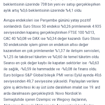
beklentisinin üzerinde 738 bin yeni ev satışı gerçekleşirken
aylık artış %0,6 beklentisinin üzerinde %4,1 oldu.
Avrupa endeksleri ise Perşembe gününü yatay pozitif
sonlandırdı. Euro Stoxx 50 endeksi %0,26 primlenerek 4.935
seviyesinden kapanış gerçekleştirirken FTSE 100 %013,
CAC 40 %0,08 ve DAX ise %0,34 değer kazandı. Euro Stoxx
50 endeksinde işlem gören on endeksin altısı değer
kazanırken en çok primlenenler %1,37 ile iletişim servisleri,
%1,25 ile takdirsel tüketim ve %0,60 ile temel tüketim oldu.
Seansı en çok değer kaybı ile kapatan sektörler ise -%0,63
ile sağlık, -%0,59 ile hammadde ve -%0,08 ile finans oldu.
Euro bölgesi S&P Global bileşik PMI verisi Eylül ayında 49,6
seviyesinden 49,7 seviyesine yükseldi. Paylaşılan verilere
göre iş aktivitesi iki ay üst üste daralırken imalat ise 19. ard
arda daralmasını gerçekleştirdi. Novo Nordisk’in
Semaglutide içeren Ozempic ve Wegovy ilaçlarının,