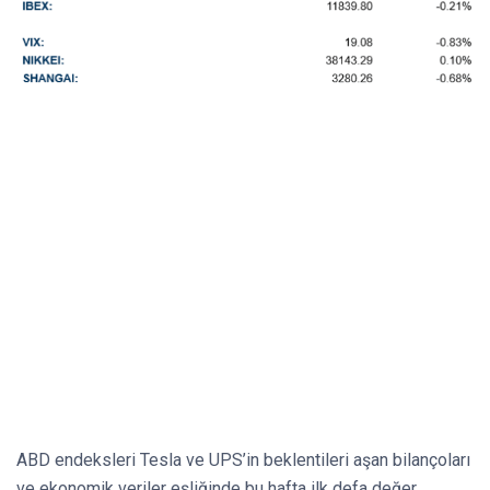
ABD endeksleri Tesla ve UPS’in beklentileri aşan bilançoları
ve ekonomik veriler eşliğinde bu hafta ilk defa değer