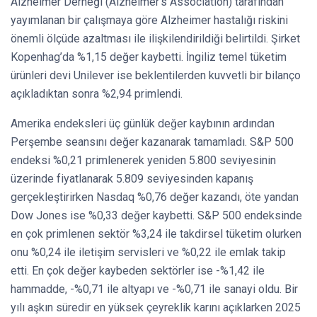
Alzheimer Derneği (Alzheimer’s Association) tarafından
yayımlanan bir çalışmaya göre Alzheimer hastalığı riskini
önemli ölçüde azaltması ile ilişkilendirildiği belirtildi. Şirket
Kopenhag’da %1,15 değer kaybetti. İngiliz temel tüketim
ürünleri devi Unilever ise beklentilerden kuvvetli bir bilanço
açıkladıktan sonra %2,94 primlendi.
Amerika endeksleri üç günlük değer kaybının ardından
Perşembe seansını değer kazanarak tamamladı. S&P 500
endeksi %0,21 primlenerek yeniden 5.800 seviyesinin
üzerinde fiyatlanarak 5.809 seviyesinden kapanış
gerçekleştirirken Nasdaq %0,76 değer kazandı, öte yandan
Dow Jones ise %0,33 değer kaybetti. S&P 500 endeksinde
en çok primlenen sektör %3,24 ile takdirsel tüketim olurken
onu %0,24 ile iletişim servisleri ve %0,22 ile emlak takip
etti. En çok değer kaybeden sektörler ise -%1,42 ile
hammadde, -%0,71 ile altyapı ve -%0,71 ile sanayi oldu. Bir
yılı aşkın süredir en yüksek çeyreklik karını açıklarken 2025