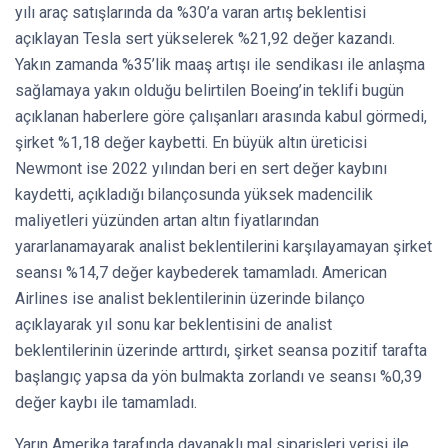
yılı araç satışlarında da %30’a varan artış beklentisi
açıklayan Tesla sert yükselerek %21,92 değer kazandı.
Yakın zamanda %35’lik maaş artışı ile sendikası ile anlaşma
sağlamaya yakın olduğu belirtilen Boeing’in teklifi bugün
açıklanan haberlere göre çalışanları arasında kabul görmedi,
şirket %1,18 değer kaybetti. En büyük altın üreticisi
Newmont ise 2022 yılından beri en sert değer kaybını
kaydetti, açıkladığı bilançosunda yüksek madencilik
maliyetleri yüzünden artan altın fiyatlarından
yararlanamayarak analist beklentilerini karşılayamayan şirket
seansı %14,7 değer kaybederek tamamladı. American
Airlines ise analist beklentilerinin üzerinde bilanço
açıklayarak yıl sonu kar beklentisini de analist
beklentilerinin üzerinde arttırdı, şirket seansa pozitif tarafta
başlangıç yapsa da yön bulmakta zorlandı ve seansı %0,39
değer kaybı ile tamamladı.
Yarın Amerika tarafında dayanaklı mal siparişleri verisi ile