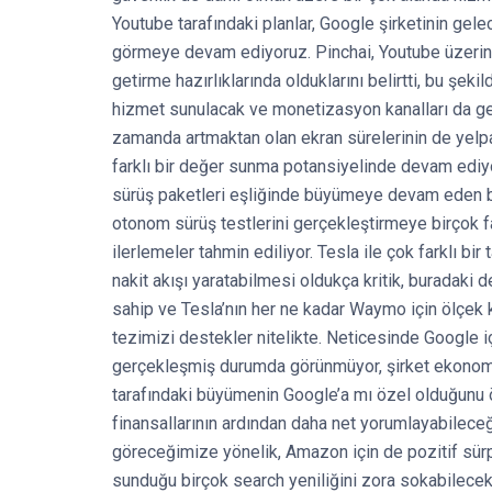
Youtube tarafındaki planlar, Google şirketinin ge
görmeye devam ediyoruz. Pinchai, Youtube üzerind
getirme hazırlıklarında olduklarını belirtti, bu şek
hizmet sunulacak ve monetizasyon kanalları da gen
zamanda artmaktan olan ekran sürelerinin de yelpa
farklı bir değer sunma potansiyelinde devam ediyor
sürüş paketleri eşliğinde büyümeye devam eden bi
otonom sürüş testlerini gerçekleştirmeye birçok 
ilerlemeler tahmin ediliyor. Tesla ile çok farklı 
nakit akışı yaratabilmesi oldukça kritik, buradak
sahip ve Tesla’nın her ne kadar Waymo için ölçek 
tezimizi destekler nitelikte. Neticesinde Google i
gerçekleşmiş durumda görünmüyor, şirket ekonomini
tarafındaki büyümenin Google’a mı özel olduğun
finansallarının ardından daha net yorumlayabilec
göreceğimize yönelik, Amazon için de pozitif sürpr
sunduğu birçok search yeniliğini zora sokabilece