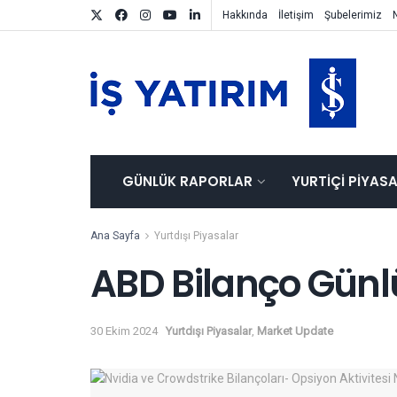
Hakkında
İletişim
Şubelerimiz
GÜNLÜK RAPORLAR
YURTIÇI PIYAS
Ana Sayfa
Yurtdışı Piyasalar
ABD Bilanço Günl
30 Ekim 2024
Yurtdışı Piyasalar
,
Market Update