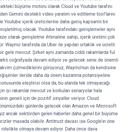
lecekteki büyüme motoru olarak Cloud ve Youtube tarafını
en Gemini destekli video yaratım ve editleme tool’larını
ilde Youtube içerik üreticilerine daha geniş kapsamlı bir
işletilmiş olacak. Youtube tarafındaki genişlemeler aynı
ze olarak genişletme ihtimaline sahip, içerik üretimi çok
. Waymo tarafında da Uber ile yapılan ortaklık ve ücretli
r gelir mevcut. Şirket aynı zamanda ciddi rakamlarda ful
farklı coğrafyada devam ediyor ve gelecek sene de önemli
bir takvim çizmediklerini görüyoruz, Waymo’nun da kendisine
i değişimler ileride daha da önem kazanma potansiyeline
konusunda eleştirisi olsa da, bu alanda tek olmayacağı
çin iyi rakamlar mevcut ve korkulan senaryolar hala
n geneli için de pozitif sinyaller veriyor. Cloud
u önümüzdeki günlerde gelecek olan Amazon ve Microsoft
eğiz ancak sektörden gelen haberler daha genel bir büyüme
izler masada olabilir. Antitrust davası ise Google’ın öne
k nitelikte olmaya devam ediyor. Daha önce dava