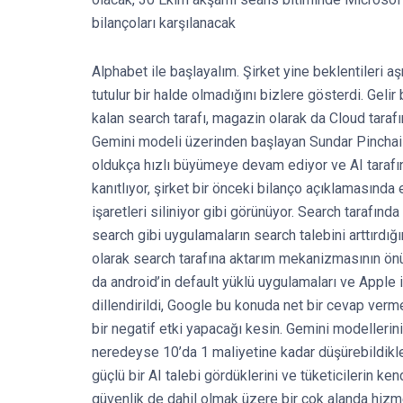
bilançoları karşılanacak
Alphabet ile başlayalım. Şirket yine beklentileri a
tutulur bir halde olmadığını bizlere gösterdi. Ge
kalan search tarafı, magazin olarak da Cloud tara
Gemini modeli üzerinden başlayan Sundar Pinchai 
oldukça hızlı büyümeye devam ediyor ve AI tarafın
kanıtlıyor, şirket bir önceki bilanço açıklamasında
işaretleri siliniyor gibi görünüyor. Search tarafınd
search gibi uygulamaların search talebini arttırdığ
olarak search tarafına aktarım mekanizmasının önü
da android’in default yüklü uygulamaları ve Apple 
dillendirildi, Google bu konuda net bir cevap verm
bir negatif etki yapacağı kesin. Gemini modelleri
neredeyse 10’da 1 maliyetine kadar düşürebildikler
güçlü bir AI talebi gördüklerini ve tüketicilerin ken
güvenlik de dahil olmak üzere bir çok alanda hizm