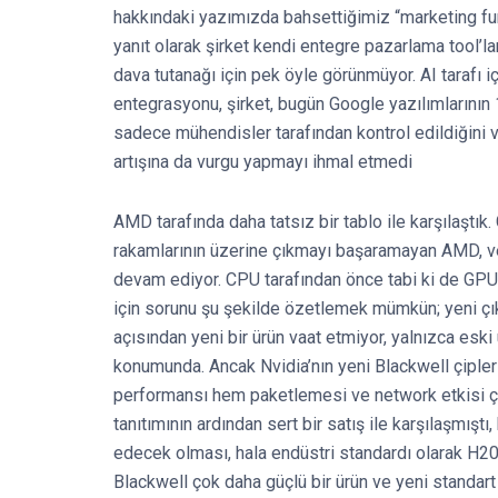
hakkındaki yazımızda bahsettiğimiz “marketing f
yanıt olarak şirket kendi entegre pazarlama tool’ları
dava tutanağı için pek öyle görünmüyor. AI tarafı i
entegrasyonu, şirket, bugün Google yazılımlarının 
sadece mühendisler tarafından kontrol edildiğini ve
artışına da vurgu yapmayı ihmal etmedi
AMD tarafında daha tatsız bir tablo ile karşılaştık
rakamlarının üzerine çıkmayı başaramayan AMD, ve
devam ediyor. CPU tarafından önce tabi ki de GP
için sorunu şu şekilde özetlemek mümkün; yeni çı
açısından yeni bir ürün vaat etmiyor, yalnızca eski
konumunda. Ancak Nvidia’nın yeni Blackwell çipler
performansı hem paketlemesi ve network etkisi ço
tanıtımının ardından sert bir satış ile karşılaşmı
edecek olması, hala endüstri standardı olarak H20
Blackwell çok daha güçlü bir ürün ve yeni standart