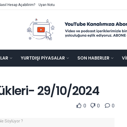
Nasıl Hesap Açabilirim?
Uyarı Notu
ALAR
YURTDIŞI PIYASALAR
SON HABERLER
V
ükleri- 29/10/2024
0
0
0