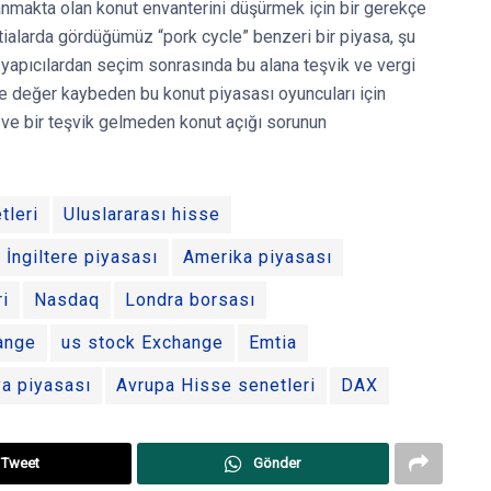
anmakta olan konut envanterini düşürmek için bir gerekçe
emtialarda gördüğümüz “pork cycle” benzeri bir piyasa, şu
ka yapıcılardan seçim sonrasında bu alana teşvik ve vergi
 ile değer kaybeden bu konut piyasası oyuncuları için
 ve bir teşvik gelmeden konut açığı sorunun
tleri
Uluslararası hisse
İngiltere piyasası
Amerika piyasası
ri
Nasdaq
Londra borsası
ange
us stock Exchange
Emtia
a piyasası
Avrupa Hisse senetleri
DAX
Tweet
Gönder