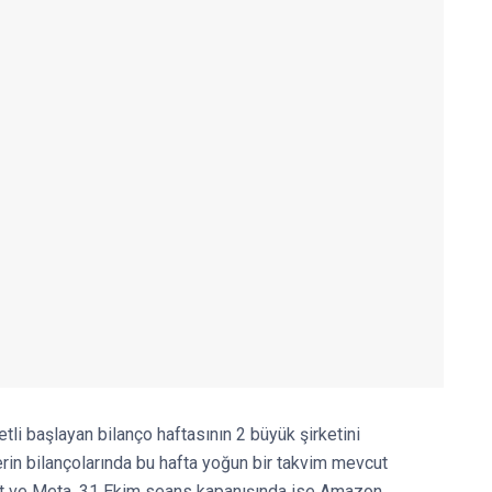
li başlayan bilanço haftasının 2 büyük şirketini
in bilançolarında bu hafta yoğun bir takvim mevcut
ft ve Meta, 31 Ekim seans kapanışında ise Amazon