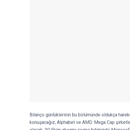
Bilanço günlüklerinin bu bölümünde oldukça hareket
konuşacağız; Alphabet ve AMD. Mega Cap şirketler
olacak, 30 Ekim akşamı seans bitiminde Microso