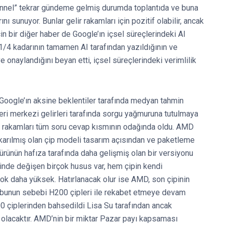
unnel” tekrar gündeme gelmiş durumda toplantıda ve buna
nı sunuyor. Bunlar gelir rakamları için pozitif olabilir, ancak
çin bir diğer haber de Google’ın içsel süreçlerindeki AI
1/4 kadarının tamamen AI tarafından yazıldığının ve
 onaylandığını beyan etti, içsel süreçlerindeki verimlilik
. Google’ın aksine beklentiler tarafında medyan tahmin
ri merkezi gelirleri tarafında sorgu yağmuruna tutulmaya
U rakamları tüm soru cevap kısmının odağında oldu. AMD
karılmış olan çip modeli tasarım açısından ve paketleme
 ürünün hafıza tarafında daha gelişmiş olan bir versiyonu
inde değişen birçok husus var, hem çipin kendi
k daha yüksek. Hatırlanacak olur ise AMD, son çipinin
ştı, bunun sebebi H200 çipleri ile rekabet etmeye devam
0 çiplerinden bahsedildi Lisa Su tarafından ancak
 olacaktır. AMD’nin bir miktar Pazar payı kapsaması