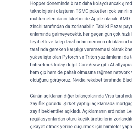
Hopper döneminde biraz daha kolaydı ancak şimdi
teknolojisini oluşturan TSMC paketleri çok sınırlı s
muhtemelen ikinci tüketici de Apple olacak. AMD, 
zinciri tarafından da zorlanabilir. Tabi ki Pazar pa
anlamında gelmeyecektir, her geçen gün çok hızlı 
teyit etti ve talep tarafından memnun olduklarını b
tarafında gereken karşılığı verememesi olarak öne 
yükselişte olan Pytorch ve Triton yazılımlarını da
bahsetmek kolay değil. CoreVeaw gibi AI altyapısı
hem çip hem de pahalı olmasına rağmen network ve
olduğunu görüyoruz, Nvidia rekabet tarafında Black
Günün açıklanan diğer bilançolarında Visa tarafında
zayıflık görüldü. Şirket yaptığı açıklamada mortgage
zayıf beklentiler açıkladı. Açıklamanın ardından L
regülasyonlardan ötürü küçük üreticilerin zorlandıkl
şikayet etmek yerine düşürmek için hamleler yapma