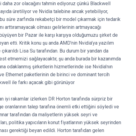
 daha zor olacağını tahmin ediyoruz çünkü Blackwell
ayıda üretiliyor ve Nvidia talebine ancak yetebiliyor,
bu süre zarfında rekabetçi bir model çıkarmak için tedarik
yını arttıramayacak olması gelirlerinin artmayacağı
büyüyen bir Pazar ile karşı karşıya olduğumuzu şirket de
eyan etti. Kritik konu şu anda AMD’nin Nvidia’ya yazılım
çıkarıldı Lisa Su tarafından. Bu durum bir yandan da
 test etmemizi sağlayacaktır, şu anda burada bir kazanımda
na odaklanmış şirketlerin hizmetlerinde ise Nvidia’nın
 Ethernet paketlerinin de birinci ve dominant tercih
well ile farkı açacak gibi görünüyor
n iyi rakamlar izlerken DR Horton tarafında sürpriz bir
 oranlarının talep tarafına önemli etki ettiğini söyledi ve
ennar tarafından da maliyetlerin yüksek seyri ve
arı, politika yapıcıların konut fiyatlarının yüksek seyrinden
sı gerektiği beyan edildi. Horton tarafıdan gelen