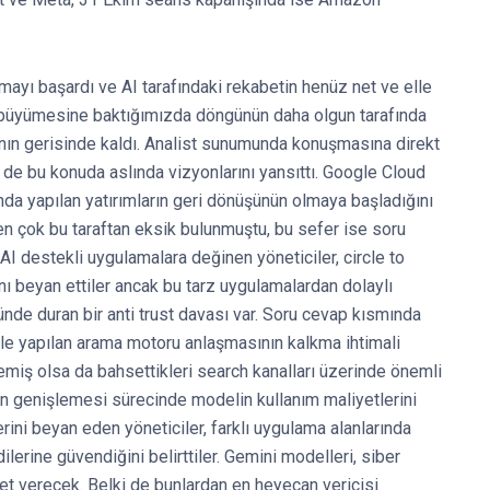
şmayı başardı ve AI tarafındaki rekabetin henüz net ve elle
lir büyümesine baktığımızda döngünün daha olgun tarafında
fının gerisinde kaldı. Analist sunumunda konuşmasına direkt
de bu konuda aslında vizyonlarını yansıttı. Google Cloud
da yapılan yatırımların geri dönüşünün olmaya başladığını
 en çok bu taraftan eksik bulunmuştu, bu sefer ise soru
a AI destekli uygulamalara değinen yöneticiler, circle to
ını beyan ettiler ancak bu tarz uygulamalardan dolaylı
nde duran bir anti trust davası var. Soru cevap kısmında
ile yapılan arama motoru anlaşmasının kalkma ihtimali
emiş olsa da bahsettikleri search kanalları üzerinde önemli
nin genişlemesi sürecinde modelin kullanım maliyetlerini
ini beyan eden yöneticiler, farklı uygulama alanlarında
dilerine güvendiğini belirttiler. Gemini modelleri, siber
et verecek. Belki de bunlardan en heyecan vericisi