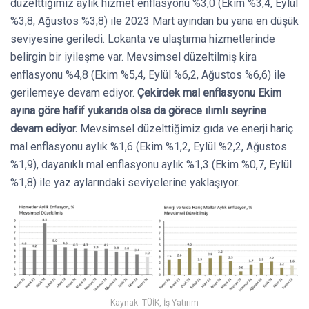
düzelttiğimiz aylık hizmet enflasyonu %3,0 (Ekim %3,4, Eylül
%3,8, Ağustos %3,8) ile 2023 Mart ayından bu yana en düşük
seviyesine geriledi. Lokanta ve ulaştırma hizmetlerinde
belirgin bir iyileşme var. Mevsimsel düzeltilmiş kira
enflasyonu %4,8 (Ekim %5,4, Eylül %6,2, Ağustos %6,6) ile
gerilemeye devam ediyor.
Çekirdek mal enflasyonu Ekim
ayına göre hafif yukarıda olsa da görece ılımlı seyrine
devam ediyor.
Mevsimsel düzelttiğimiz gıda ve enerji hariç
mal enflasyonu aylık %1,6 (Ekim %1,2, Eylül %2,2, Ağustos
%1,9), dayanıklı mal enflasyonu aylık %1,3 (Ekim %0,7, Eylül
%1,8) ile yaz aylarındaki seviyelerine yaklaşıyor.
Kaynak: TÜİK, İş Yatırım