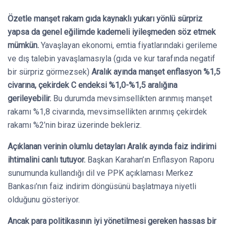
Özetle manşet rakam gıda kaynaklı yukarı yönlü sürpriz
yapsa da genel eğilimde kademeli iyileşmeden söz etmek
mümkün.
Yavaşlayan ekonomi, emtia fiyatlarındaki gerileme
ve dış talebin yavaşlamasıyla (gıda ve kur tarafında negatif
bir sürpriz görmezsek)
Aralık ayında manşet enflasyon %1,5
civarına, çekirdek C endeksi %1,0-%1,5 aralığına
gerileyebilir.
Bu durumda mevsimsellikten arınmış manşet
rakamı %1,8 civarında, mevsimsellikten arınmış çekirdek
rakamı %2’nin biraz üzerinde bekleriz.
Açıklanan verinin olumlu detayları Aralık ayında faiz indirimi
ihtimalini canlı tutuyor.
Başkan Karahan’ın Enflasyon Raporu
sunumunda kullandığı dil ve PPK açıklaması Merkez
Bankası’nın faiz indirim döngüsünü başlatmaya niyetli
olduğunu gösteriyor.
Ancak para politikasının iyi yönetilmesi gereken hassas bir