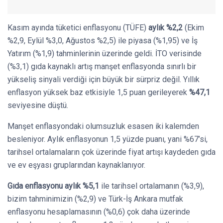
Kasım ayında tüketici enflasyonu (TÜFE)
aylık %2,2
(Ekim
%2,9, Eylül %3,0, Ağustos %2,5) ile piyasa (%1,95) ve İş
Yatırım (%1,9) tahminlerinin üzerinde geldi. İTO verisinde
(%3,1) gıda kaynaklı artış manşet enflasyonda sınırlı bir
yükseliş sinyali verdiği için büyük bir sürpriz değil. Yıllık
enflasyon yüksek baz etkisiyle 1,5 puan gerileyerek
%47,1
seviyesine düştü.
Manşet enflasyondaki olumsuzluk esasen iki kalemden
besleniyor. Aylık enflasyonun 1,5 yüzde puanı, yani %67’si,
tarihsel ortalamaların çok üzerinde fiyat artışı kaydeden gıda
ve ev eşyası gruplarından kaynaklanıyor.
Gıda enflasyonu aylık %5,1
ile tarihsel ortalamanın (%3,9),
bizim tahminimizin (%2,9) ve Türk-İş Ankara mutfak
enflasyonu hesaplamasının (%0,6) çok daha üzerinde