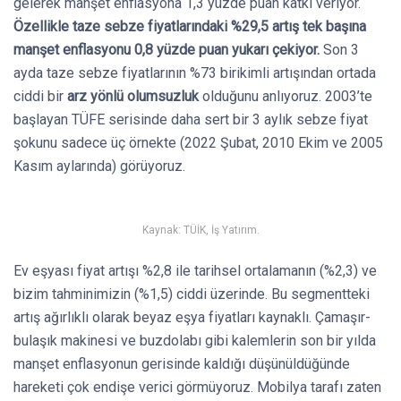
gelerek manşet enflasyona 1,3 yüzde puan katkı veriyor.
Özellikle taze sebze fiyatlarındaki %29,5 artış tek başına
manşet enflasyonu 0,8 yüzde puan yukarı çekiyor.
Son 3
ayda taze sebze fiyatlarının %73 birikimli artışından ortada
ciddi bir
arz yönlü olumsuzluk
olduğunu anlıyoruz. 2003’te
başlayan TÜFE serisinde daha sert bir 3 aylık sebze fiyat
şokunu sadece üç örnekte (2022 Şubat, 2010 Ekim ve 2005
Kasım aylarında) görüyoruz.
Kaynak: TÜİK, İş Yatırım.
Ev eşyası fiyat artışı %2,8 ile tarihsel ortalamanın (%2,3) ve
bizim tahminimizin (%1,5) ciddi üzerinde. Bu segmentteki
artış ağırlıklı olarak beyaz eşya fiyatları kaynaklı. Çamaşır-
bulaşık makinesi ve buzdolabı gibi kalemlerin son bir yılda
manşet enflasyonun gerisinde kaldığı düşünüldüğünde
hareketi çok endişe verici görmüyoruz. Mobilya tarafı zaten