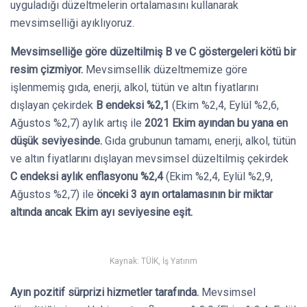
uyguladığı düzeltmelerin ortalamasını kullanarak
mevsimselliği ayıklıyoruz.
Mevsimselliğe göre düzeltilmiş B ve C göstergeleri kötü bir
resim çizmiyor.
Mevsimsellik düzeltmemize göre
işlenmemiş gıda, enerji, alkol, tütün ve altın fiyatlarını
dışlayan çekirdek
B endeksi %2,1
(Ekim %2,4, Eylül %2,6,
Ağustos %2,7) aylık artış ile
2021 Ekim ayından bu yana en
düşük seviyesinde.
Gıda grubunun tamamı, enerji, alkol, tütün
ve altın fiyatlarını dışlayan mevsimsel düzeltilmiş çekirdek
C endeksi aylık enflasyonu %2,4
(Ekim %2,4, Eylül %2,9,
Ağustos %2,7) ile
önceki 3 ayın ortalamasının bir miktar
altında ancak Ekim ayı seviyesine eşit.
Kaynak: TÜİK, İş Yatırım
Ayın pozitif sürprizi hizmetler tarafında.
Mevsimsel