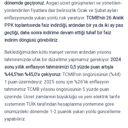
dönemde geçiyoruz.
Asgari ücret görüşmeleri ve yönetilen-
yönlendirilen fiyatlara dair belirsizlik Ocak ve Şubat ayları
enflasyonunda yukarı yönlü risk yaratıyor.
TCMB’nin 26 Aralık
PPK toplantısında faiz indirdiği, ardından bir ya da iki ay pas
geçtiği, daha sonra indirime devam ettiği tuhaf bir faiz
indirim döngüsü görebiliriz.
Beklediğimizden kötü manşet verinin ardından yılsonu
tahminimizde ufak bir düzeltme yapmamız gerekiyor.
2024
sonu yıllık enflasyon tahminimizi 0,5 yüzde puan artışla
%44,5’ten %45,0’e çekiyoruz.
TCMB’nin öngörüsünün (%44)
1 puan üzerindeyiz. 2025 sonu için %26’lık enflasyon
tahminimiz TCMB yılsonu öngörüsünün 5 yüzde puan
üzerinde. Ücret zamlarının büyüklüğü ve yeni elektrik tarife
sisteminin TÜİK tarafından hesaplanma yöntemine göre
önümüzdeki dönemde 1-2 puanlık yukarı yönlü güncelleme
yapabiliriz.