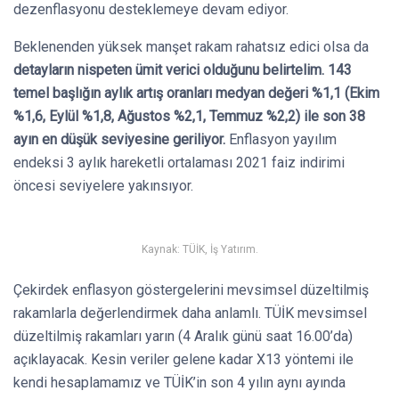
dezenflasyonu desteklemeye devam ediyor.
Beklenenden yüksek manşet rakam rahatsız edici olsa da
detayların nispeten ümit verici olduğunu belirtelim.
143
temel başlığın aylık artış oranları medyan değeri %1,1 (Ekim
%1,6, Eylül %1,8, Ağustos %2,1, Temmuz %2,2) ile son 38
ayın en düşük seviyesine geriliyor.
Enflasyon yayılım
endeksi 3 aylık hareketli ortalaması 2021 faiz indirimi
öncesi seviyelere yakınsıyor.
Kaynak: TÜİK, İş Yatırım.
Çekirdek enflasyon göstergelerini mevsimsel düzeltilmiş
rakamlarla değerlendirmek daha anlamlı. TÜİK mevsimsel
düzeltilmiş rakamları yarın (4 Aralık günü saat 16.00’da)
açıklayacak. Kesin veriler gelene kadar X13 yöntemi ile
kendi hesaplamamız ve TÜİK’in son 4 yılın aynı ayında