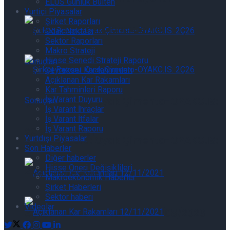
ELÜS Günlük Bülten
Yurtiçi Piyasalar
Şirket Raporları
THYAO.IS: Şirket Güncelleme
Odak Noktası
Sektör Raporları
Makro Strateji
Hisse Senedi Strateji Raporu
Çeyreksel Kar tahminleri
Açıklanan Kar Rakamları
Kar Tahminleri Raporu
İş Varant Duyuru
Şirket Raporu: Oyak Çimento-OYAKC.IS:
İş Varant İhraçlar
İş Varant İtfalar
İş Varant Raporu
2Ç26 Sonuçları
Yurtdışı Piyasalar
Şirket Raporu: Oyak Çimento-OYAKC.IS:
Son Haberler
Diğer haberler
Hisse Öneri Değişiklileri
2Ç26 Sonuçları
Makroekonomik Haberler
Şirket Haberleri
Sektör haberi
Videolar
Açıklanan Kar Rakamları 07/08/2026