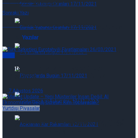
05/12/2024
2Ç26 Sonuçları
Sonraki Yazı
Günlük Yabancı Oranları 05/12/2024
Günlük Yabancı Oranları 07/08/2026
Benzer
Yazılar
Günlük Yabancı Oranları 07/08/2026
Genel
Eurotahvil Piyasasında Neler Oluyor
Piyasalarda Bugün 07/08/2026
07/08/2026
7 Ağustos 2026
Piyasalarda Bugün 07/08/2026
Yurtdışı Piyasalar
Market Update – Yeni Müşteriler İnsan Değil:
Açıklanan Kar Rakamları 07/08/2026
AI Ekonomisinin Geçiş Ücretini Kim