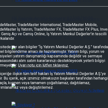
FX Teknik Analiz Raporu 07/08/2026
FX Teknik Analiz Raporu 07/08/2026
Uluslararası Piyasalar Kapanış Raporu –
deMaster, TradeMaster International, TradeMaster Mobile,
deMaster İş Yatırım, TradeMaster FX, TradeMaster FX Plus, Inve
06.08.2026
, Geniş Açı ve Camiş Online, İş Yatırım Menkul Değerler'in tescilli
Uluslararası Piyasalar Kapanış Raporu –
kalarıdır.
sitede yer alan bilgiler “İş Yatırım Menkul Değerler A.Ş.” tarafınd
06.08.2026
el bilgilendirme amacı ile hazırlanmıştır. Yatırım bilgi, yorum ve
siyeleri yatırım danışmanlığı kapsamında değildir ve sermaye
asasındaki alım satım kararlarınızı destekleyecek yeterli bilgiyi
rmeyebilir.
Uyarı notu için lütfen tıklayınız.
FX Teknik Analiz Raporu 06/08/2026
içeriğe ilişkin tüm telif hakları İş Yatırım Menkul Değerler A.Ş.’ye
tir. Bu içerik, açık iznimiz olmaksızın başkaları tarafından herhangi
çla, kısmen veya tamamen çoğaltılamaz, dağıtılamaz,
yımlanamaz veya değiştirilemez.
FX Teknik Analiz Raporu 06/08/2026