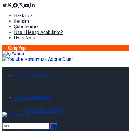
Hakkında
İletişim
Şubelerimiz
Nasıl Hesap Açabilirim?
Uyarı Notu
Giriş Yap
Günlük Raporlar
Tümü
Günlük Raporlar
Piyasalarda Bugün
Tümü
Teknik Bülten