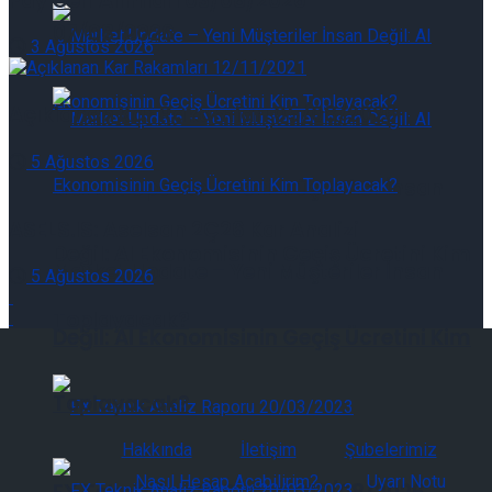
Pay Geri Alımları 03/08/2026
07/08/2026
3 Ağustos 2026
Açıklanan Kar Rakamları 05/08/2026
5 Ağustos 2026
Market Update – Yeni Müşteriler İnsan
ASELS.IS: Aselsan 2Ç26 Kar Analizi
Değil: AI Ekonomisinin Geçiş Ücretini Kim
Market Update – Yeni Müşteriler İnsan
5 Ağustos 2026
Toplayacak?
Değil: AI Ekonomisinin Geçiş Ücretini Kim
Toplayacak?
Hakkında
İletişim
Şubelerimiz
Nasıl Hesap Açabilirim?
Uyarı Notu