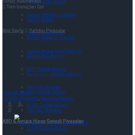
Sonuç Bulunamadı
Piyasalarda Bugün
Tüm Sonuçları Gör
Günlük Yabancı Oranları
Teknik Bülten
Ana Sayfa
Yurtdışı Piyasalar
Global Alfa Avcısı
Günlük Yabancı Oranları
Uluslararası Piyasalar
Günlük Açığa Satış Raporu
Global Alfa Avcısı
Kapanış Raporu –
USP Günlük Bülten
04.12.2024
Günlük Açığa Satış Raporu
Pay Geri Alımları
USP Günlük Bülten
5 Aralık 2024
Yurtdışı Piyasalar
,
Kapanış Raporu
0
0
ELÜS Günlük Bülten
0
Pay Geri Alımları
ABD & Avrupa Hisse Senedi Piyasaları
ELÜS Günlük Bülten