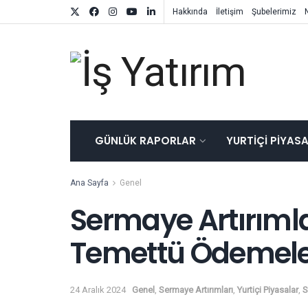
Hakkında
İletişim
Şubelerimiz
GÜNLÜK RAPORLAR
YURTIÇI PIYAS
Ana Sayfa
Genel
Sermaye Artırımla
Temettü Ödemeler
24 Aralık 2024
Genel
,
Sermaye Artırımları
,
Yurtiçi Piyasalar
,
S