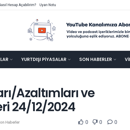
Nasıl Hesap Açabilirim?
Uyarı Notu
ALAR
YURTDIŞI PIYASALAR
SON HABERLER
V
rı/Azaltımları ve
i 24/12/2024
0
0
0
on Haberler