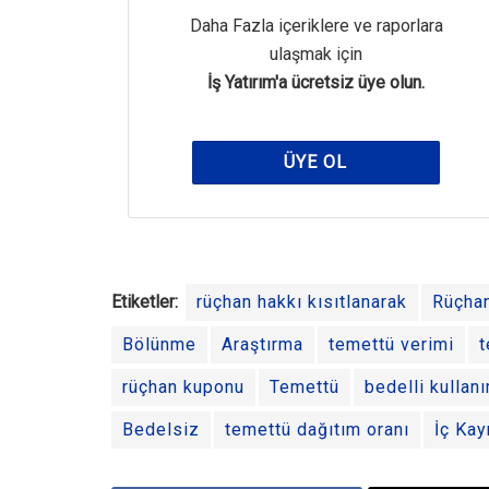
Daha Fazla içeriklere ve raporlara
ulaşmak için
İş Yatırım'a ücretsiz üye olun.
ÜYE OL
Etiketler:
rüçhan hakkı kısıtlanarak
Rüçha
Bölünme
Araştırma
temettü verimi
t
rüçhan kuponu
Temettü
bedelli kullanı
Bedelsiz
temettü dağıtım oranı
İç Kay