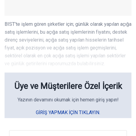
BIST’te işlem gören şirketler için; günlük olarak yapılan açığa
satış işlemlerini, bu açığa satış işlemlerinin fiyatını, destek
direnç seviyelerini, açığa satış yapılan hisselerin tarihsel
fiyat, açık pozisyon ve açığa satış işlem geçmişlerini,
sektörel olarak en çok açığa satış işlemi yapılan sektörler
ve günlük getirilerini raporumuzda bulabilirsiniz.
Üye ve Müşterilere Özel İçerik
Yazının devamını okumak için hemen giriş yapın!
GIRIŞ YAPMAK IÇIN TIKLAYIN.