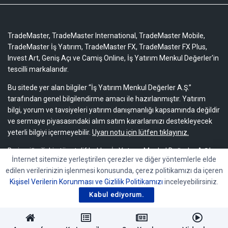
TradeMaster, TradeMaster International, TradeMaster Mobile,
TradeMaster İş Yatırım, TradeMaster FX, TradeMaster FX Plus,
Invest Art, Geniş Açı ve Camiş Online, İş Yatırım Menkul Değerler'in
tescilli markalarıdır.
Bu sitede yer alan bilgiler “İş Yatırım Menkul Değerler A.Ş.”
tarafından genel bilgilendirme amacı ile hazırlanmıştır. Yatırım
bilgi, yorum ve tavsiyeleri yatırım danışmanlığı kapsamında değildir
ve sermaye piyasasındaki alım satım kararlarınızı destekleyecek
yeterli bilgiyi içermeyebilir.
Uyarı notu için lütfen tıklayınız.
Bu içeriğe ilişkin tüm telif hakları İş Yatırım Menkul Değerler A.Ş.’ye
İnternet sitemize yerleştirilen çerezler ve diğer yöntemlerle elde
aittir. Bu içerik, açık iznimiz olmaksızın başkaları tarafından
edilen verilerinizin işlenmesi konusunda, çerez politikamızı da içeren
herhangi bir amaçla, kısmen veya tamamen çoğaltılamaz,
Kişisel Verilerin Korunması ve Gizlilik Politikamızı
inceleyebilirsiniz.
dağıtılamaz, yayımlanamaz veya değiştirilemez.
Kabul ediyorum.