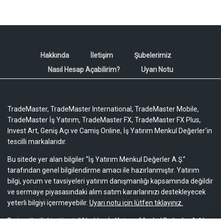
Hakkında
İletişim
Şubelerimiz
Nasıl Hesap Açabilirim?
Uyarı Notu
TradeMaster, TradeMaster International, TradeMaster Mobile,
TradeMaster İş Yatırım, TradeMaster FX, TradeMaster FX Plus,
Invest Art, Geniş Açı ve Camiş Online, İş Yatırım Menkul Değerler'in
tescilli markalarıdır.
Bu sitede yer alan bilgiler “İş Yatırım Menkul Değerler A.Ş.”
tarafından genel bilgilendirme amacı ile hazırlanmıştır. Yatırım
bilgi, yorum ve tavsiyeleri yatırım danışmanlığı kapsamında değildir
ve sermaye piyasasındaki alım satım kararlarınızı destekleyecek
yeterli bilgiyi içermeyebilir.
Uyarı notu için lütfen tıklayınız.
Bu içeriğe ilişkin tüm telif hakları İş Yatırım Menkul Değerler A.Ş.’ye