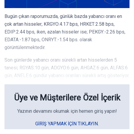
Bugün çıkan raporumuzda, günlük bazda yabancı oranı en
çok artan hisseler; KRGYO:4.17 bps, HRKET:2.58 bps,
EDIP:2.44 bps, iken, azalan hisseler ise; PEKGY:-2.26 bps,
EDATA:-1.87 bps, ONRYT:-1.54 bps. olarak
görüntülenmektedir.
Son günlerde yabancı oranı sürekli artan hisselerden 5
tanesi; RGYAS:10 gün, ADGYO:6 gün, AHGAZ:6 gün, ALFAS:6
gün, ANELE:6 gündür yabancı oranları sürekli artış gösteriyor.
Üye ve Müşterilere Özel İçerik
Yazının devamını okumak için hemen giriş yapın!
GIRIŞ YAPMAK IÇIN TIKLAYIN.