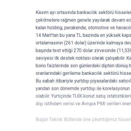
Kasım ayı ortasında bankacılık sektörü hisseleri
çekilmelere rağmen genele yayılarak devam ed
kalan holding, perakende, otomotive ve havacıl
14 Mart’tan bu yana TL bazında en yüksek kapa
ortalamasının (261 dolar) üzerinde kalmaya de
başında test ettiği 270 dolar zirvesinde (11,530
seviyesi ilk destek noktası olarak çalışabilir.
bono faizlerinde son günlerdeki dipten dönüş ha
oranlarındaki gerileme bankacılık sektörü hisse
Bu sabah itibariyle yurtdışı piyasalardaki satıcıl
yandan son dönemde yurtdışı ile korelasyonun ol
olabilir. Yurtiçinde TUİK konut satış istatistikl
dışı istihdam verisi ve Avrupa PMI verileri önem
Bugün Teknik Bültende öne çıkarttığımız hiss