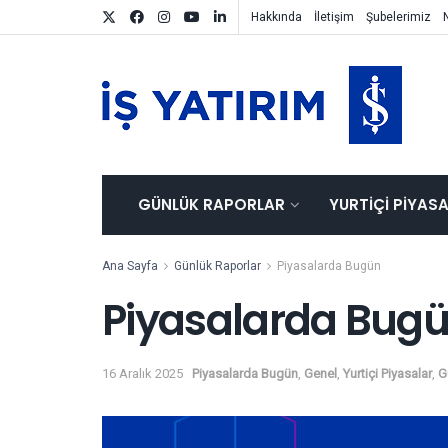
Hakkında
İletişim
Şubelerimiz
GÜNLÜK RAPORLAR
YURTIÇI PIYAS
Ana Sayfa
Günlük Raporlar
Piyasalarda Bugün
Piyasalarda Bugü
16 Aralık 2025
Piyasalarda Bugün
,
Genel
,
Yurtiçi Piyasalar
,
G