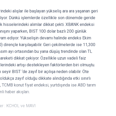
ndeki alışlar ile başlayan yükseliş ara ara yaşanan geri
iyor. Dünkü işlemlerde özellikle son dönemde geride
ık hisselerindeki alımlar dikkat çekti. XBANK endeksi
nışını yaparken, BIST 100 dolar bazlı 200 günlük
vam ediyor. Yükselişin devamı halinde endeks Ekim
) dirençle karşılaşabilir. Geri çekilmelerde ise 11,300
 Kasım ayı ortasından bu yana düşüş trendinde olan TL
reketi dikkat çekiyor. Özellikle uzun vadeli faiz
lerindeki artışı destekleyen faktörlerden biri olmuştu.
ı seyir BIST ‘de zayıf bir açılışa neden olabilir. Öte
dukça zayıf olduğu dikkate alındığında etki sınırlı
eri, TCMB konut fiyat endeksi, yurtdışında ise ABD tarım
li haber akışları.
eler : KCHOL ve MAVI