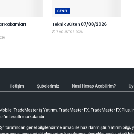
GENEL
ar Rakamları
Teknik Bülten 07/08/2026
6
7 AĞUSTOS 2026
026
İletişim
Şubelerimiz
Nasıl Hesap Açabilirim?
Uy
obile, TradeMaster İş Yatırım, TradeMaster FX, TradeMaster FX Plus, I
'in tescilli markalarıdır.
Ş.” tarafından genel bilgilendirme amacı ile hazırlanmıştır. Yatırım bilgi,