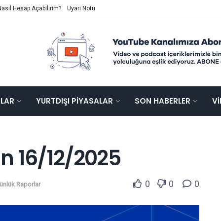
Nasıl Hesap Açabilirim?
Uyarı Notu
ALAR
YURTDIŞI PIYASALAR
SON HABERLER
V
n 16/12/2025
0
0
0
ünlük Raporlar