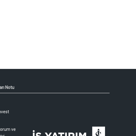
arı Notu
nvest
 yorum ve