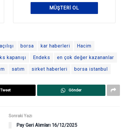
MÜŞTERI OL
çılışı
borsa
kar haberleri
Hacim
ks kapanışı
Endeks
en çok değer kazananlar
ım
satım
sirket haberleri
borsa istanbul
Tweet
Gönder
Sonraki Yazı
Pay Geri Alımları 16/12/2025