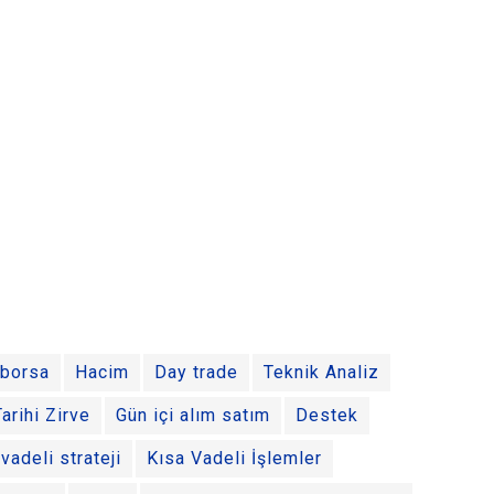
borsa
Hacim
Day trade
Teknik Analiz
Tarihi Zirve
Gün içi alım satım
Destek
vadeli strateji
Kısa Vadeli İşlemler