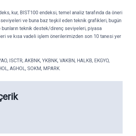
deks, kur, BIST100 endeksi, temel analiz tarafında da öneri
eviyeleri ve buna baz teşkil eden teknik grafikleri, bugün
e bunların teknik destek/direnç seviyeleri, piyasa
leri ve kısa vadeli işlem önerilerimizden son 10 tanesi yer
THYAO, ISCTR, AKBNK, YKBNK, VAKBN, HALKB, EKGYO,
AHOL, AGHOL, SOKM, MPARK.
çerik