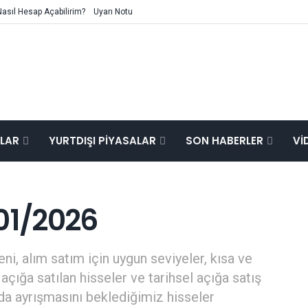
Nasıl Hesap Açabilirim?
Uyarı Notu
ALAR
YURTDIŞI PIYASALAR
SON HABERLER
VI
01/2026
ni, alım satım için uygun seviyeler, kısa ve
açığa satılan hisseler ve tarihsel açığa satış
mda ayrışmasını beklediğimiz hisseler