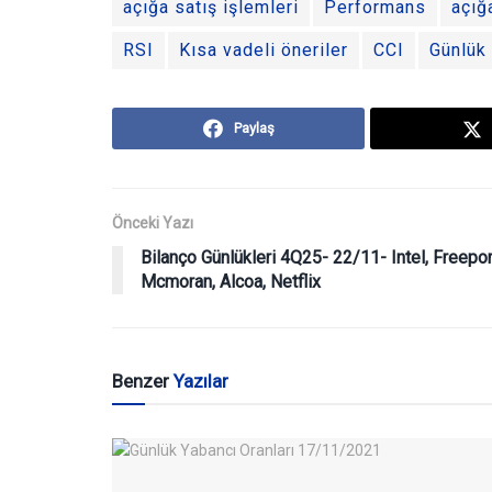
açığa satış işlemleri
Performans
açığ
RSI
Kısa vadeli öneriler
CCI
Günlük 
Paylaş
Önceki Yazı
Bilanço Günlükleri 4Q25- 22/11- Intel, Freepor
Mcmoran, Alcoa, Netflix
Benzer
Yazılar