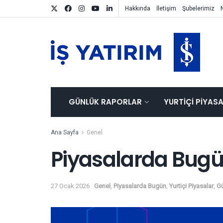
Hakkında
İletişim
Şubelerimiz
GÜNLÜK RAPORLAR
YURTIÇI PIYAS
Ana Sayfa
Genel
Piyasalarda Bugü
27 Ocak 2026
Genel
,
Piyasalarda Bugün
,
Yurtiçi Piyasalar
,
Gü