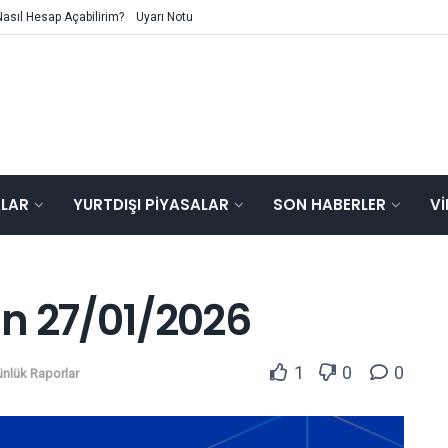
Nasıl Hesap Açabilirim?
Uyarı Notu
ALAR
YURTDIŞI PIYASALAR
SON HABERLER
V
n 27/01/2026
1
0
0
nlük Raporlar