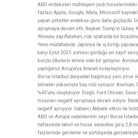
ABD endeksleri muhteşem yedi hisselerindeki alı
fazlası Apple, Google, Meta, Microsoft kaynaklı 
yapan şirketler endekse göre daha güçlüydü. De
ayrışmaya devam etti. Başkan Trump’ın Güney 
Wonunu zayıflatırken, risk iştahında bir bozulm
Yene müdahalede Japonya ile iş birliği yapılaca
karşı Eylül 2025 sonrası gördüğü en zayıf seviy
borçlu ülkelerin lehine olan bir gelişme. Avronu
yaptığımız Avrupa’ya ihracatı kolaylaştırıyor.
Borsa İstanbul dünyadan bağımsız yeni zirve i
temaları yükselişte baş rolü oynuyor. Aselsan, 
%43’ünü oluşturuyor. Ereğli, Ford Otosan, Sasa 
hisseleri negatif ayrışmaya devam ediyor. Banka
negatif ayrışıyor. Sabancı Akbank etkisi ile hold
ABD ve Avrupa vadelilerinin seyri Borsa İstanbul’d
haftasında tahvil ve hisse senedine giriş 2,8 mily
faizlerinde gerileme ve yurtdışında gerçekleştiri