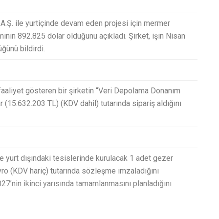
c. A.Ş. ile yurtiçinde devam eden projesi için mermer
ının 892.825 dolar olduğunu açıkladı. Şirket, işin Nisan
ğünü bildirdi.
 faaliyet gösteren bir şirketin “Veri Depolama Donanım
ar (15.632.203 TL) (KDV dahil) tutarında sipariş aldığını
ile yurt dışındaki tesislerinde kurulacak 1 adet gezer
avro (KDV hariç) tutarında sözleşme imzaladığını
2027’nin ikinci yarısında tamamlanmasını planladığını