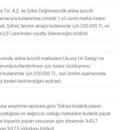
e Tic. A.Ş. ile Söke Değirmencilik adına tescilli
amacıyla kullanımına yönelik 1 yıl süreli marka lisans
ı. Şirket, tanıtım amaçlı kullanımlar için 250.000 TL ve
,5’i üzerinden royalty ödeneceğini bildirdi.
tısında, adına tescilli markaların Ulusoy Un Sanayi ve
mında kullandırılması için lisans sözleşmesi
lı kullanımlar için 250.000 TL, seri üretim aşamasında
 bedeli belirlendiğini açıkladı.
azar araştırma raporuna göre Türkiye kulaklık pazarı
yüdüğünü ve dağıtıcısı olduğu markaların kulaklık pazar
rkiye hoparlör pazarı cirosunun aynı dönemde %43,7
ının %57,5 olduğunu bildirdi.