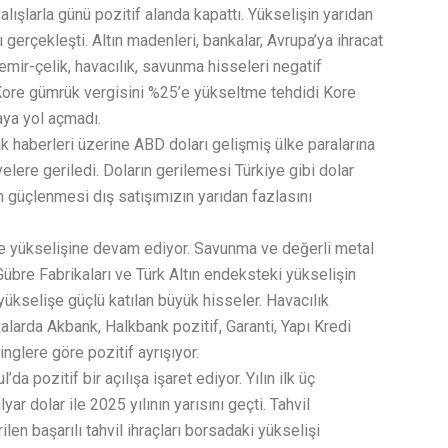
şlarla günü pozitif alanda kapattı. Yükselişin yarıdan
gerçekleşti. Altın madenleri, bankalar, Avrupa’ya ihracat
mir-çelik, havacılık, savunma hisseleri negatif
Kore gümrük vergisini %25’e yükseltme tehdidi Kore
aya yol açmadı.
k haberleri üzerine ABD doları gelişmiş ülke paralarına
elere geriledi. Doların gerilemesi Türkiye gibi dolar
n güçlenmesi dış satışımızın yarıdan fazlasını
le yükselişine devam ediyor. Savunma ve değerli metal
Gübre Fabrikaları ve Türk Altın endeksteki yükselişin
yükselişe güçlü katılan büyük hisseler. Havacılık
larda Akbank, Halkbank pozitif, Garanti, Yapı Kredi
inglere göre pozitif ayrışıyor.
a pozitif bir açılışa işaret ediyor. Yılın ilk üç
ar dolar ile 2025 yılının yarısını geçti. Tahvil
len başarılı tahvil ihraçları borsadaki yükselişi