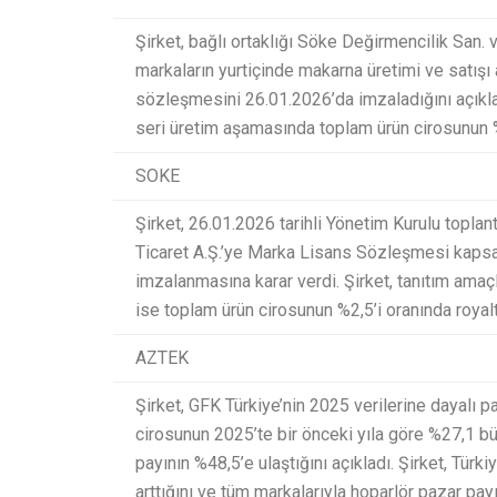
Şirket, bağlı ortaklığı Söke Değirmencilik San. v
markaların yurtiçinde makarna üretimi ve satışı 
sözleşmesini 26.01.2026’da imzaladığını açıklad
seri üretim aşamasında toplam ürün cirosunun %2
SOKE
Şirket, 26.01.2026 tarihli Yönetim Kurulu toplan
Ticaret A.Ş.’ye Marka Lisans Sözleşmesi kapsa
imzalanmasına karar verdi. Şirket, tanıtım amaç
ise toplam ürün cirosunun %2,5’i oranında royalty
AZTEK
Şirket, GFK Türkiye’nin 2025 verilerine dayalı p
cirosunun 2025’te bir önceki yıla göre %27,1 bü
payının %48,5’e ulaştığını açıkladı. Şirket, Tü
arttığını ve tüm markalarıyla hoparlör pazar pay