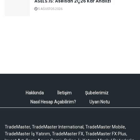
ASELS.IS: Aselsan 2Ç26 Kar Analizi
5 AĞUSTOS 2026
Hakkında
İletişim
Şubelerimiz
Nasıl Hesap Açabilirim?
Uyarı Notu
TradeMaster, TradeMaster International, TradeMaster Mobile,
TradeMaster İş Yatırım, TradeMaster FX, TradeMaster FX Plus,