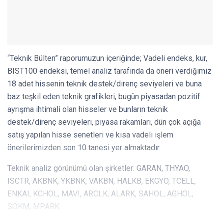
“Teknik Bülten” raporumuzun içeriğinde; Vadeli endeks, kur,
BIST100 endeksi, temel analiz tarafında da öneri verdiğimiz
18 adet hissenin teknik destek/direnç seviyeleri ve buna
baz teşkil eden teknik grafikleri, bugün piyasadan pozitif
ayrışma ihtimali olan hisseler ve bunların teknik
destek/direnç seviyeleri, piyasa rakamları, dün çok açığa
satış yapılan hisse senetleri ve kısa vadeli işlem
önerilerimizden son 10 tanesi yer almaktadır.
Teknik analiz görünümü olan şirketler: GARAN, THYAO,
ISCTR, AKBNK, YKBNK, VAKBN, HALKB, EKGYO, TCELL,
ENKAI, KCHOL, MAVI, ARCLK, ALARK, SAHOL, AGHOL,
SOKM, MPARK.