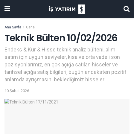
Ana Sayfa
Genel
Teknik Bülten 10/02/2026
Endeks & Kur & Hisse teknik analiz bülteni, alım
satım için uygun seviyeler, kısa ve orta vadeli son
pozisyonlarımız, en çok açığa satılan hisseler ve
tarihsel açığa satış bilgileri, bugün endeksten pozitif
anlamda ayrışmasını beklediğimiz hisseler
10 Şubat 2026