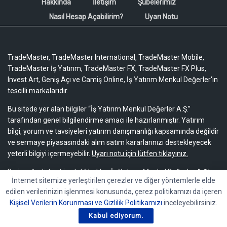
Hakkında
İletişim
Şubelerimiz
Nasıl Hesap Açabilirim?
Uyarı Notu
TradeMaster, TradeMaster International, TradeMaster Mobile,
TradeMaster İş Yatırım, TradeMaster FX, TradeMaster FX Plus,
Invest Art, Geniş Açı ve Camiş Online, İş Yatırım Menkul Değerler'in
tescilli markalarıdır.
Bu sitede yer alan bilgiler “İş Yatırım Menkul Değerler A.Ş.”
tarafından genel bilgilendirme amacı ile hazırlanmıştır. Yatırım
bilgi, yorum ve tavsiyeleri yatırım danışmanlığı kapsamında değildir
ve sermaye piyasasındaki alım satım kararlarınızı destekleyecek
yeterli bilgiyi içermeyebilir.
Uyarı notu için lütfen tıklayınız.
Bu içeriğe ilişkin tüm telif hakları İş Yatırım Menkul Değerler A.Ş.’ye
İnternet sitemize yerleştirilen çerezler ve diğer yöntemlerle elde
aittir. Bu içerik, açık iznimiz olmaksızın başkaları tarafından
edilen verilerinizin işlenmesi konusunda, çerez politikamızı da içeren
herhangi bir amaçla, kısmen veya tamamen çoğaltılamaz,
Kişisel Verilerin Korunması ve Gizlilik Politikamızı
inceleyebilirsiniz.
dağıtılamaz, yayımlanamaz veya değiştirilemez.
Kabul ediyorum.