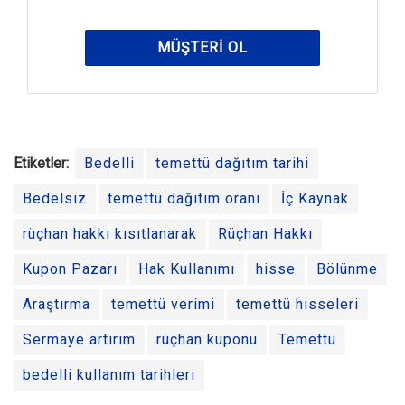
MÜŞTERI OL
Etiketler:
Bedelli
temettü dağıtım tarihi
Bedelsiz
temettü dağıtım oranı
İç Kaynak
rüçhan hakkı kısıtlanarak
Rüçhan Hakkı
Kupon Pazarı
Hak Kullanımı
hisse
Bölünme
Araştırma
temettü verimi
temettü hisseleri
Sermaye artırım
rüçhan kuponu
Temettü
bedelli kullanım tarihleri