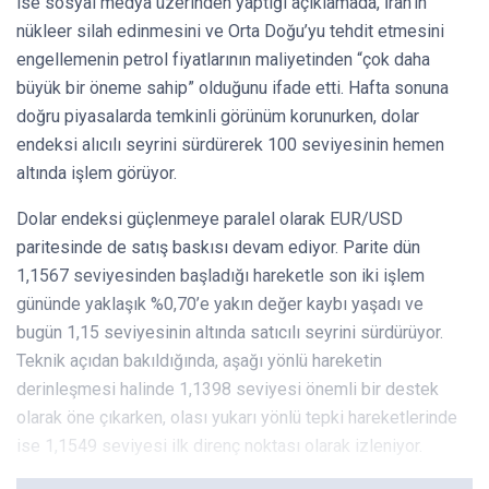
ise sosyal medya üzerinden yaptığı açıklamada, İran’ın
nükleer silah edinmesini ve Orta Doğu’yu tehdit etmesini
engellemenin petrol fiyatlarının maliyetinden “çok daha
büyük bir öneme sahip” olduğunu ifade etti. Hafta sonuna
doğru piyasalarda temkinli görünüm korunurken, dolar
endeksi alıcılı seyrini sürdürerek 100 seviyesinin hemen
altında işlem görüyor.
Dolar endeksi güçlenmeye paralel olarak EUR/USD
paritesinde de satış baskısı devam ediyor. Parite dün
1,1567 seviyesinden başladığı hareketle son iki işlem
gününde yaklaşık %0,70’e yakın değer kaybı yaşadı ve
bugün 1,15 seviyesinin altında satıcılı seyrini sürdürüyor.
Teknik açıdan bakıldığında, aşağı yönlü hareketin
derinleşmesi halinde 1,1398 seviyesi önemli bir destek
olarak öne çıkarken, olası yukarı yönlü tepki hareketlerinde
ise 1,1549 seviyesi ilk direnç noktası olarak izleniyor.