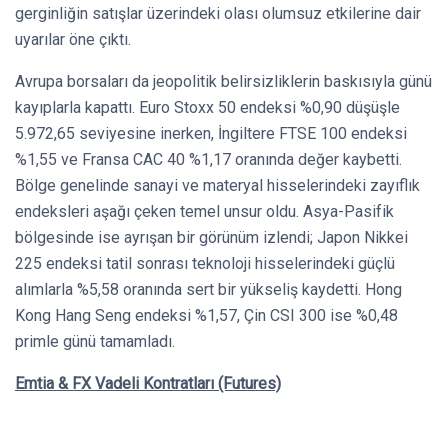
gerginliğin satışlar üzerindeki olası olumsuz etkilerine dair
uyarılar öne çıktı.
Avrupa borsaları da jeopolitik belirsizliklerin baskısıyla günü
kayıplarla kapattı. Euro Stoxx 50 endeksi %0,90 düşüşle
5.972,65 seviyesine inerken, İngiltere FTSE 100 endeksi
%1,55 ve Fransa CAC 40 %1,17 oranında değer kaybetti.
Bölge genelinde sanayi ve materyal hisselerindeki zayıflık
endeksleri aşağı çeken temel unsur oldu. Asya-Pasifik
bölgesinde ise ayrışan bir görünüm izlendi; Japon Nikkei
225 endeksi tatil sonrası teknoloji hisselerindeki güçlü
alımlarla %5,58 oranında sert bir yükseliş kaydetti. Hong
Kong Hang Seng endeksi %1,57, Çin CSI 300 ise %0,48
primle günü tamamladı.
Emtia & FX Vadeli Kontratları (Futures)