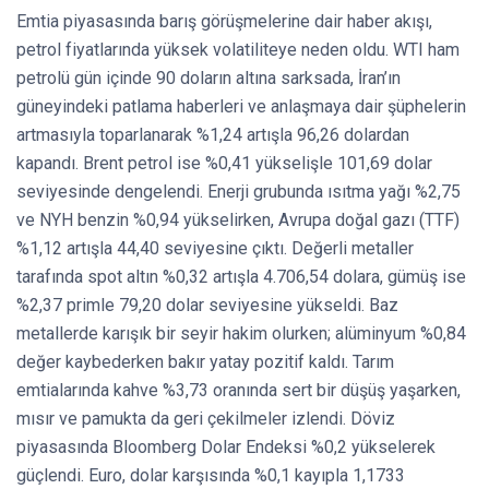
Emtia piyasasında barış görüşmelerine dair haber akışı,
petrol fiyatlarında yüksek volatiliteye neden oldu. WTI ham
petrolü gün içinde 90 doların altına sarksada, İran’ın
güneyindeki patlama haberleri ve anlaşmaya dair şüphelerin
artmasıyla toparlanarak %1,24 artışla 96,26 dolardan
kapandı. Brent petrol ise %0,41 yükselişle 101,69 dolar
seviyesinde dengelendi. Enerji grubunda ısıtma yağı %2,75
ve NYH benzin %0,94 yükselirken, Avrupa doğal gazı (TTF)
%1,12 artışla 44,40 seviyesine çıktı. Değerli metaller
tarafında spot altın %0,32 artışla 4.706,54 dolara, gümüş ise
%2,37 primle 79,20 dolar seviyesine yükseldi. Baz
metallerde karışık bir seyir hakim olurken; alüminyum %0,84
değer kaybederken bakır yatay pozitif kaldı. Tarım
emtialarında kahve %3,73 oranında sert bir düşüş yaşarken,
mısır ve pamukta da geri çekilmeler izlendi. Döviz
piyasasında Bloomberg Dolar Endeksi %0,2 yükselerek
güçlendi. Euro, dolar karşısında %0,1 kayıpla 1,1733