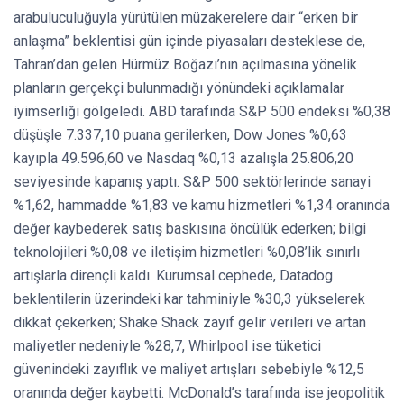
arabuluculuğuyla yürütülen müzakerelere dair “erken bir
anlaşma” beklentisi gün içinde piyasaları desteklese de,
Tahran’dan gelen Hürmüz Boğazı’nın açılmasına yönelik
planların gerçekçi bulunmadığı yönündeki açıklamalar
iyimserliği gölgeledi. ABD tarafında S&P 500 endeksi %0,38
düşüşle 7.337,10 puana gerilerken, Dow Jones %0,63
kayıpla 49.596,60 ve Nasdaq %0,13 azalışla 25.806,20
seviyesinde kapanış yaptı. S&P 500 sektörlerinde sanayi
%1,62, hammadde %1,83 ve kamu hizmetleri %1,34 oranında
değer kaybederek satış baskısına öncülük ederken; bilgi
teknolojileri %0,08 ve iletişim hizmetleri %0,08’lik sınırlı
artışlarla dirençli kaldı. Kurumsal cephede, Datadog
beklentilerin üzerindeki kar tahminiyle %30,3 yükselerek
dikkat çekerken; Shake Shack zayıf gelir verileri ve artan
maliyetler nedeniyle %28,7, Whirlpool ise tüketici
güvenindeki zayıflık ve maliyet artışları sebebiyle %12,5
oranında değer kaybetti. McDonald’s tarafında ise jeopolitik