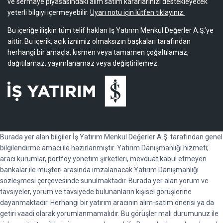
ve sermaye piyasasındaki alım satım kararlarınızı destekleyecek
yeterli bilgiyi içermeyebilir.
Uyarı notu için lütfen tıklayınız.
Bu içeriğe ilişkin tüm telif hakları İş Yatırım Menkul Değerler A.Ş.’ye
aittir. Bu içerik, açık iznimiz olmaksızın başkaları tarafından
herhangi bir amaçla, kısmen veya tamamen çoğaltılamaz,
dağıtılamaz, yayımlanamaz veya değiştirilemez.
Burada yer alan bilgiler İş Yatırım Menkul Değerler A.Ş. tarafından genel
bilgilendirme amacı ile hazırlanmıştır. Yatırım Danışmanlığı hizmeti;
aracı kurumlar, portföy yönetim şirketleri, mevduat kabul etmeyen
bankalar ile müşteri arasında imzalanacak Yatırım Danışmanlığı
sözleşmesi çerçevesinde sunulmaktadır. Burada yer alan yorum ve
tavsiyeler, yorum ve tavsiyede bulunanların kişisel görüşlerine
dayanmaktadır. Herhangi bir yatırım aracının alım-satım önerisi ya da
getiri vaadi olarak yorumlanmamalıdır. Bu görüşler mali durumunuz ile