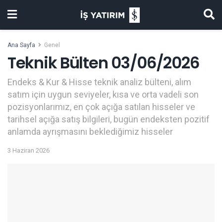
Ana Sayfa
Genel
Teknik Bülten 03/06/2026
Endeks & Kur & Hisse teknik analiz bülteni, alım
satım için uygun seviyeler, kısa ve orta vadeli son
pozisyonlarımız, en çok açığa satılan hisseler ve
tarihsel açığa satış bilgileri, bugün endeksten pozitif
anlamda ayrışmasını beklediğimiz hisseler
3 Haziran 2026