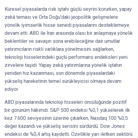
Küresel piyasalarda risk iştahı güçlü seyrini korurken, yapay
zekâ teması ve Orta Doğu’daki jeopolitik gelişmelere
yönelik iyimserlik hisse senedi piyasalarını desteklemeye
devam etti. ABD ile İran arasında olası bir anlaşmaya yönelik
beklentiler ve savaşın sona erebileceğine dair umutlar
yatırımcıların riskli varlıklara yönelmesini sağlarken,
teknoloji hisselerindeki güçlü performans endeksleri yeni
zirvelere taşıdı. Yapay zekâ yatırımlarına yönelik iştahın
yeniden hız kazanması, son dönemde piyasalardaki
yükseliş hareketinin temel sürükleyicisi olmaya devam
ediyor.
ABD piyasalarında teknoloji hisseleri öncülüğünde pozitif
bir görünüm hâkimdi. S&P 500 endeksi %0,1 yükselerek ilk
kez 7.600 seviyesinin üzerine çıkarken, Nasdaq 100 %0,5
değer kazandı ve yükseliş serisini sürdürdü. Dow Jones
endeksi de %0,4 artış kaydetti. Özellikle yarı iletken sektörü