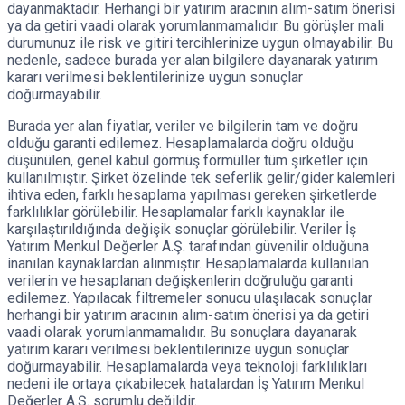
dayanmaktadır. Herhangi bir yatırım aracının alım-satım önerisi
ya da getiri vaadi olarak yorumlanmamalıdır. Bu görüşler mali
durumunuz ile risk ve gitiri tercihlerinize uygun olmayabilir. Bu
nedenle, sadece burada yer alan bilgilere dayanarak yatırım
kararı verilmesi beklentilerinize uygun sonuçlar
doğurmayabilir.
Burada yer alan fiyatlar, veriler ve bilgilerin tam ve doğru
olduğu garanti edilemez. Hesaplamalarda doğru olduğu
düşünülen, genel kabul görmüş formüller tüm şirketler için
kullanılmıştır. Şirket özelinde tek seferlik gelir/gider kalemleri
ihtiva eden, farklı hesaplama yapılması gereken şirketlerde
farklılıklar görülebilir. Hesaplamalar farklı kaynaklar ile
karşılaştırıldığında değişik sonuçlar görülebilir. Veriler İş
Yatırım Menkul Değerler A.Ş. tarafından güvenilir olduğuna
inanılan kaynaklardan alınmıştır. Hesaplamalarda kullanılan
verilerin ve hesaplanan değişkenlerin doğruluğu garanti
edilemez. Yapılacak filtremeler sonucu ulaşılacak sonuçlar
herhangi bir yatırım aracının alım-satım önerisi ya da getiri
vaadi olarak yorumlanmamalıdır. Bu sonuçlara dayanarak
yatırım kararı verilmesi beklentilerinize uygun sonuçlar
doğurmayabilir. Hesaplamalarda veya teknoloji farklılıkları
nedeni ile ortaya çıkabilecek hatalardan İş Yatırım Menkul
Değerler A.Ş. sorumlu değildir.