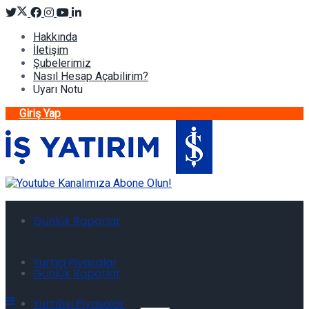
Hakkında
İletişim
Şubelerimiz
Nasıl Hesap Açabilirim?
Uyarı Notu
Giriş Yap
Günlük Raporlar
Yurtiçi Piyasalar
Günlük Raporlar
Yurtdışı Piyasalar