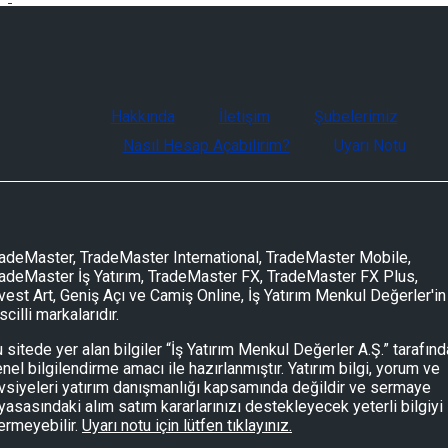
Hakkında
İletişim
Şubelerimiz
Nasıl Hesap Açabilirim?
Uyarı Notu
adeMaster, TradeMaster International, TradeMaster Mobile,
adeMaster İş Yatırım, TradeMaster FX, TradeMaster FX Plus,
vest Art, Geniş Açı ve Camiş Online, İş Yatırım Menkul Değerler'in
scilli markalarıdır.
 sitede yer alan bilgiler “İş Yatırım Menkul Değerler A.Ş.” tarafın
nel bilgilendirme amacı ile hazırlanmıştır. Yatırım bilgi, yorum ve
vsiyeleri yatırım danışmanlığı kapsamında değildir ve sermaye
yasasındaki alım satım kararlarınızı destekleyecek yeterli bilgiyi
ermeyebilir.
Uyarı notu için lütfen tıklayınız.