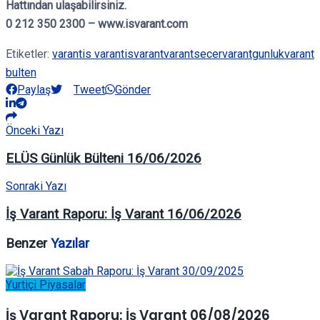
Hattından ulaşabilirsiniz.
0 212 350 2300 – www.isvarant.com
Etiketler:
varant
is varant
isvarant
varantsecer
varantgunluk
varant
bulten
Paylaş
Tweet
Gönder
Önceki Yazı
ELÜS Günlük Bülteni 16/06/2026
Sonraki Yazı
İş Varant Raporu: İş Varant 16/06/2026
Benzer
Yazılar
Yurtiçi Piyasalar
İş Varant Raporu: İş Varant 06/08/2026