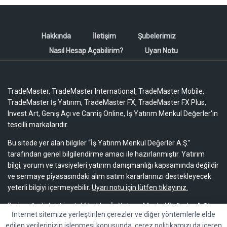
Hakkında
İletişim
Şubelerimiz
Nasıl Hesap Açabilirim?
Uyarı Notu
TradeMaster, TradeMaster International, TradeMaster Mobile,
TradeMaster İş Yatırım, TradeMaster FX, TradeMaster FX Plus,
Invest Art, Geniş Açı ve Camiş Online, İş Yatırım Menkul Değerler'in
tescilli markalarıdır.
Bu sitede yer alan bilgiler “İş Yatırım Menkul Değerler A.Ş.”
tarafından genel bilgilendirme amacı ile hazırlanmıştır. Yatırım
bilgi, yorum ve tavsiyeleri yatırım danışmanlığı kapsamında değildir
ve sermaye piyasasındaki alım satım kararlarınızı destekleyecek
yeterli bilgiyi içermeyebilir.
Uyarı notu için lütfen tıklayınız.
Bu içeriğe ilişkin tüm telif hakları İş Yatırım Menkul Değerler A.Ş.’ye
İnternet sitemize yerleştirilen çerezler ve diğer yöntemlerle elde
aittir. Bu içerik, açık iznimiz olmaksızın başkaları tarafından
edilen verilerinizin işlenmesi konusunda, çerez politikamızı da içeren