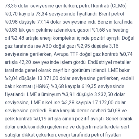
73,35 dolar seviyesine gerilerken, petrol kontratı (CLM6)
%0,70 kayıpla 73,34 seviyesinde fiyatlandı. Brent petrol
%0,98 düşüşle 77,14 dolar seviyesine indi. Benzin tarafında
%0,83’lük geri çekilme izlenirken, gasoil %1,68 ve heating
oil %2,48 artışla enerji kompleksi içinde pozitif ayrıştı. Doğal
gaz tarafında ise ABD doğal gazı %2,95 düşüşle 3,16
seviyesine gerilerken, Avrupa TTF doğal gaz kontratı %0,74
artışla 42,20 seviyesinde işlem gördü. Endüstriyel metaller
tarafında genel olarak zayıf bir görünüm izlendi. LME bakır
%2,04 düşüşle 13.371,00 dolar seviyesine gerilerken, vadeli
bakır kontratı (HGN6) %3,68 kayıpla 619,35 seviyesinde
fiyatlandı. LME alüminyum %3,91 düşüşle 3.232,50 dolar
seviyesine, LME nikel ise %3,28 kayıpla 17.172,00 dolar
seviyesine geriledi. Buna karşılık demir cevheri %0,68 ve
çelik kontratı %0,19 artışla sınırlı pozitif ayrıştı. Genel olarak
dolar endeksindeki güçlenme ve değerli metallerdeki sert
satışlar dikkat çekerken, enerji tarafında petrol fiyatları