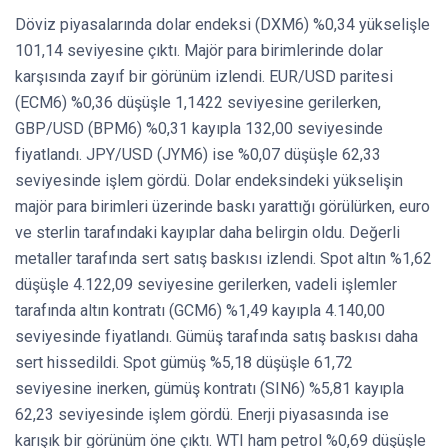
Döviz piyasalarında dolar endeksi (DXM6) %0,34 yükselişle
101,14 seviyesine çıktı. Majör para birimlerinde dolar
karşısında zayıf bir görünüm izlendi. EUR/USD paritesi
(ECM6) %0,36 düşüşle 1,1422 seviyesine gerilerken,
GBP/USD (BPM6) %0,31 kayıpla 132,00 seviyesinde
fiyatlandı. JPY/USD (JYM6) ise %0,07 düşüşle 62,33
seviyesinde işlem gördü. Dolar endeksindeki yükselişin
majör para birimleri üzerinde baskı yarattığı görülürken, euro
ve sterlin tarafındaki kayıplar daha belirgin oldu. Değerli
metaller tarafında sert satış baskısı izlendi. Spot altın %1,62
düşüşle 4.122,09 seviyesine gerilerken, vadeli işlemler
tarafında altın kontratı (GCM6) %1,49 kayıpla 4.140,00
seviyesinde fiyatlandı. Gümüş tarafında satış baskısı daha
sert hissedildi. Spot gümüş %5,18 düşüşle 61,72
seviyesine inerken, gümüş kontratı (SIN6) %5,81 kayıpla
62,23 seviyesinde işlem gördü. Enerji piyasasında ise
karışık bir görünüm öne çıktı. WTI ham petrol %0,69 düşüşle