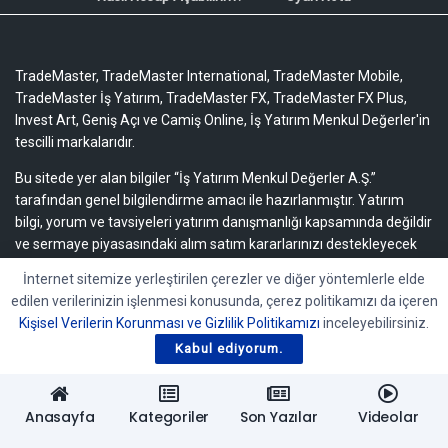
TradeMaster, TradeMaster International, TradeMaster Mobile,
TradeMaster İş Yatırım, TradeMaster FX, TradeMaster FX Plus,
Invest Art, Geniş Açı ve Camiş Online, İş Yatırım Menkul Değerler'in
tescilli markalarıdır.
Bu sitede yer alan bilgiler “İş Yatırım Menkul Değerler A.Ş.”
tarafından genel bilgilendirme amacı ile hazırlanmıştır. Yatırım
bilgi, yorum ve tavsiyeleri yatırım danışmanlığı kapsamında değildir
ve sermaye piyasasındaki alım satım kararlarınızı destekleyecek
yeterli bilgiyi içermeyebilir.
Uyarı notu için lütfen tıklayınız.
İnternet sitemize yerleştirilen çerezler ve diğer yöntemlerle elde
edilen verilerinizin işlenmesi konusunda, çerez politikamızı da içeren
Bu içeriğe ilişkin tüm telif hakları İş Yatırım Menkul Değerler A.Ş.’ye
Kişisel Verilerin Korunması ve Gizlilik Politikamızı
inceleyebilirsiniz.
aittir. Bu içerik, açık iznimiz olmaksızın başkaları tarafından
herhangi bir amaçla, kısmen veya tamamen çoğaltılamaz,
Kabul ediyorum.
dağıtılamaz, yayımlanamaz veya değiştirilemez.
Anasayfa
Kategoriler
Son Yazılar
Videolar