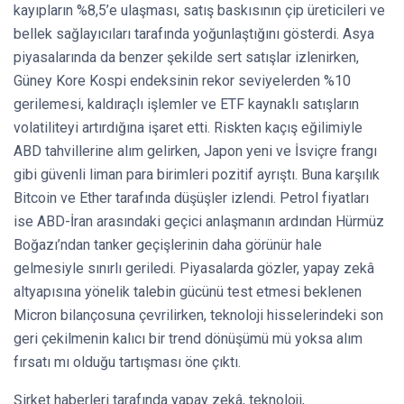
kayıpların %8,5’e ulaşması, satış baskısının çip üreticileri ve
bellek sağlayıcıları tarafında yoğunlaştığını gösterdi. Asya
piyasalarında da benzer şekilde sert satışlar izlenirken,
Güney Kore Kospi endeksinin rekor seviyelerden %10
gerilemesi, kaldıraçlı işlemler ve ETF kaynaklı satışların
volatiliteyi artırdığına işaret etti. Riskten kaçış eğilimiyle
ABD tahvillerine alım gelirken, Japon yeni ve İsviçre frangı
gibi güvenli liman para birimleri pozitif ayrıştı. Buna karşılık
Bitcoin ve Ether tarafında düşüşler izlendi. Petrol fiyatları
ise ABD-İran arasındaki geçici anlaşmanın ardından Hürmüz
Boğazı’ndan tanker geçişlerinin daha görünür hale
gelmesiyle sınırlı geriledi. Piyasalarda gözler, yapay zekâ
altyapısına yönelik talebin gücünü test etmesi beklenen
Micron bilançosuna çevrilirken, teknoloji hisselerindeki son
geri çekilmenin kalıcı bir trend dönüşümü mü yoksa alım
fırsatı mı olduğu tartışması öne çıktı.
Şirket haberleri tarafında yapay zekâ, teknoloji,