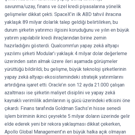
savunma/uzay, finans ve özel kredi piyasalarına yönelik
gelişmeler dikkat çekti. SpaceX’in ilk ABD tahvil ihracına
yaklaşık 89 milyar dolarlık talep geldiği belirtilirken, bu
durum şirketin yatırımcı ilgisini koruduğunu ve yılın en büyük
yatırım yapılabilir kredi ihraçlarından birine zemin
hazırladığını gösterdi. Qualcomm’un yapay zekâ altyapı
yazılımı şirketi Modular’ı yaklaşık 4 milyar dolar değerleme
üzerinden satın almak üzere ileri aşamada görüşmeler
yürüttüğü bildirildi; bu gelişme, büyük teknoloji şirketlerinin
yapay zekâ altyapı ekosistemindeki stratejik yatırımlarını
artırdığına işaret etti. Oracle’ın son 12 ayda 21.000 çalışan
azaltması ise şirketin maliyet disiplini ve yapay zekâ
kaynaklı verimlilik adımlarının iş gücü üzerindeki etkisini öne
çıkardı. Finans tarafında Goldman Sachs’ın hisse senedi
işlem biriminin ikinci çeyrekte 5 milyar doların üzerinde gelir
elde ederek yeni bir rekora yaklaşması dikkat çekerken,
Apollo Global Management’ın en büyük halka açık olmayan