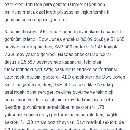
özel kredi fonunda para çekme taleplerini yeniden
sınırlandırması, özel kredi piyasasına ilişkin temkinli
görünümün sürdüğünü gösterdi.
Kapanış itibarıyla ABD hisse senedi piyasalarında satıcılı bir
görünüm izlendi. Dow Jones endeksi %0,09 düşüşle 51.665
seviyesinde kapanırken, S&P 500 endeksi %1,43 kayıpla
7.366 seviyesine geriledi. Nasdaq endeksi ise %2,21
düşüşle 25.587 seviyesinde kapanarak teknoloji
hisselerindeki sert satış baskısının endeks performansı
üzerindeki etkisini gösterdi. ABD endekslerinde Dow Jones
sınırlı negatif ayrışırken, S&P 500 ve özellikle Nasdaq
tarafındaki daha sert geri çekilme büyüme ve teknoloji
odaklı hisselerde risk iştahının zayıfladığına işaret etti.
Sektörel görünümde temel tüketim sektörü %1,78
yükselişle günün en iyi performansını sergilerken, sağlık
sektörü %1,38 artışla pozitif ayrıştı. Gayrimenkul sektörü de
%1,35 primle en güçlü üçüncü sektör oldu. Buna karşılık bilgi