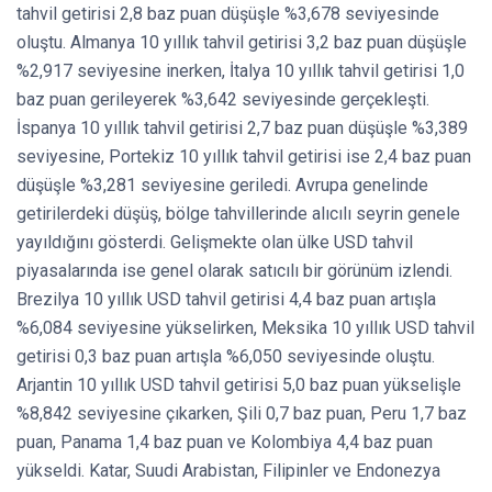
tahvil getirisi 2,8 baz puan düşüşle %3,678 seviyesinde
oluştu. Almanya 10 yıllık tahvil getirisi 3,2 baz puan düşüşle
%2,917 seviyesine inerken, İtalya 10 yıllık tahvil getirisi 1,0
baz puan gerileyerek %3,642 seviyesinde gerçekleşti.
İspanya 10 yıllık tahvil getirisi 2,7 baz puan düşüşle %3,389
seviyesine, Portekiz 10 yıllık tahvil getirisi ise 2,4 baz puan
düşüşle %3,281 seviyesine geriledi. Avrupa genelinde
getirilerdeki düşüş, bölge tahvillerinde alıcılı seyrin genele
yayıldığını gösterdi. Gelişmekte olan ülke USD tahvil
piyasalarında ise genel olarak satıcılı bir görünüm izlendi.
Brezilya 10 yıllık USD tahvil getirisi 4,4 baz puan artışla
%6,084 seviyesine yükselirken, Meksika 10 yıllık USD tahvil
getirisi 0,3 baz puan artışla %6,050 seviyesinde oluştu.
Arjantin 10 yıllık USD tahvil getirisi 5,0 baz puan yükselişle
%8,842 seviyesine çıkarken, Şili 0,7 baz puan, Peru 1,7 baz
puan, Panama 1,4 baz puan ve Kolombiya 4,4 baz puan
yükseldi. Katar, Suudi Arabistan, Filipinler ve Endonezya