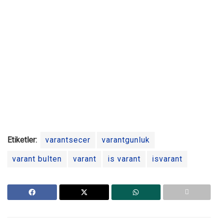
Etiketler:
varantsecer
varantgunluk
varant bulten
varant
is varant
isvarant