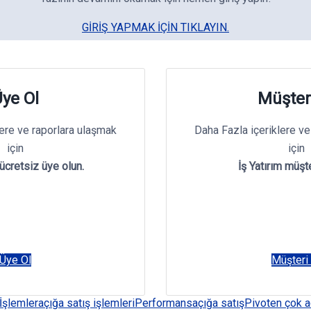
GIRIŞ YAPMAK IÇIN TIKLAYIN.
ye Ol
Müşter
lere ve raporlara ulaşmak
Daha Fazla içeriklere ve
için
için
 ücretsiz üye olun.
İş Yatırım müşte
Üye Ol
Müşteri
İşlemler
açığa satış işlemleri
Performans
açığa satış
Pivot
en çok a