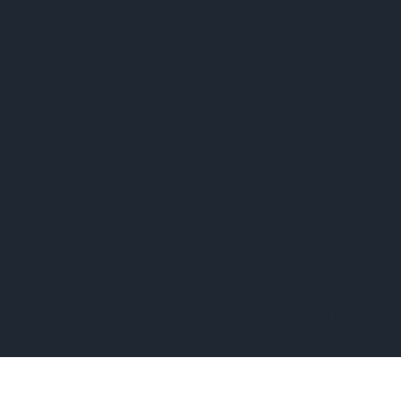
i, alım satım için uygun seviyeler, kısa ve
satış bilgileri, bugün endeksten pozitif an