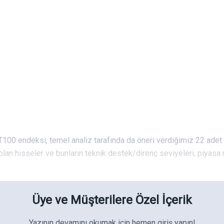
T100 endeksi, temel analiz tarafında da öneri verdiğimiz 22 adet
olan hisseler ve bunların teknik destek/direnç seviyeleri, piyasa 
Üye ve Müşterilere Özel İçerik
Yazının devamını okumak için hemen giriş yapın!