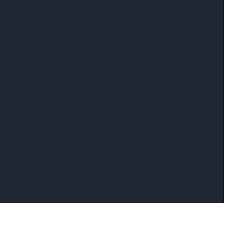
 orta vadeli son pozisyonlarımız, en çok
lamda ayrışmasını beklediğimiz hisseler