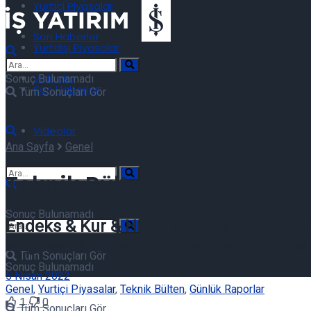
Yurtiçi Piyasalar
Son Haberler
Yurtdışı Piyasalar
Videolar
Sonuç Bulunamadı
Son Haberler
Tüm Sonuçları Gör
Videolar
Ana Sayfa
Genel
Teknik Bülten 05/04/2022
Sonuç Bulunamadı
Endeks & Kur & Hisse teknik analiz bülten
açığa satılan hisseler ve tarihsel açığa 
Tüm Sonuçları Gör
Sonuç Bulunamadı
5 Nisan 2022
Genel
,
Yurtiçi Piyasalar
,
Teknik Bülten
,
Günlük Raporlar
1
0
Tüm Sonuçları Gör