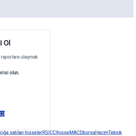
i Ol
 raporlara ulaşmak
risi olun.
 Ol
çığa satılan hisseler
RSI
CCI
hisse
MACD
borsa
Hacim
Teknik