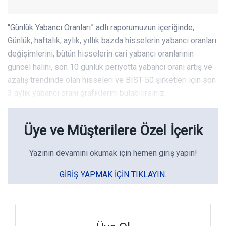
“Günlük Yabancı Oranları” adlı raporumuzun içeriğinde;
Günlük, haftalık, aylık, yıllık bazda hisselerin yabancı oranları
değişimlerini, bütün hisselerin cari yabancı oranlarının
güncel halini, son 10 günlük periyotta yabancı oranı artış ve
azalış trendinde olan hisseleri ve BIST-50 şirketleri için son
3 aylık yabancı oranı grafiklerini bulabilirsiniz.
Üye ve Müşterilere Özel İçerik
Yazının devamını okumak için hemen giriş yapın!
GIRIŞ YAPMAK IÇIN TIKLAYIN.