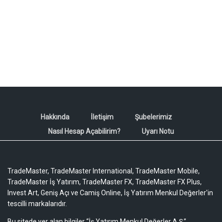
Hakkında
İletişim
Şubelerimiz
Nasıl Hesap Açabilirim?
Uyarı Notu
TradeMaster, TradeMaster International, TradeMaster Mobile,
TradeMaster İş Yatırım, TradeMaster FX, TradeMaster FX Plus,
Invest Art, Geniş Açı ve Camiş Online, İş Yatırım Menkul Değerler'in
tescilli markalarıdır.
Bu sitede yer alan bilgiler “İş Yatırım Menkul Değerler A.Ş.”