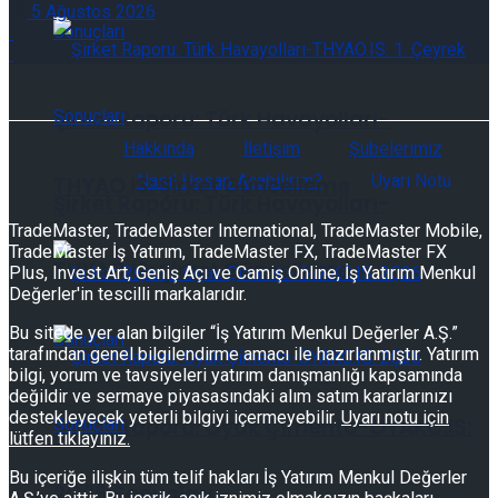
5 Ağustos 2026
Şirket Raporu: Türk Havayolları-
Hakkında
İletişim
Şubelerimiz
Nasıl Hesap Açabilirim?
Uyarı Notu
THYAO.IS: Şirket Güncelleme
Şirket Raporu: Türk Havayolları-
TradeMaster, TradeMaster International, TradeMaster Mobile,
TradeMaster İş Yatırım, TradeMaster FX, TradeMaster FX
THYAO.IS: Şirket Güncelleme
Plus, Invest Art, Geniş Açı ve Camiş Online, İş Yatırım Menkul
Değerler'in tescilli markalarıdır.
Bu sitede yer alan bilgiler “İş Yatırım Menkul Değerler A.Ş.”
tarafından genel bilgilendirme amacı ile hazırlanmıştır. Yatırım
bilgi, yorum ve tavsiyeleri yatırım danışmanlığı kapsamında
değildir ve sermaye piyasasındaki alım satım kararlarınızı
destekleyecek yeterli bilgiyi içermeyebilir.
Uyarı notu için
Şirket Raporu: Oyak Çimento-OYAKC.IS:
lütfen tıklayınız.
Bu içeriğe ilişkin tüm telif hakları İş Yatırım Menkul Değerler
2Ç26 Sonuçları