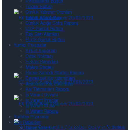
Piyasalarda Bugün
Teknik Bülten
Günlük Yabancı Oranları
FX Teknik Analiz Raporu 07/08/2026
Global Alfa Avcısı
Günlük Açığa Satış Raporu
USP Günlük Bülten
Pay Geri Alımları
FX Teknik Analiz Raporu 07/08/2026
ELÜS Günlük Bülten
Uluslararası Piyasalar Kapanış Raporu –
Yurtiçi Piyasalar
Şirket Raporları
Odak Noktası
06.08.2026
Sektör Raporları
Uluslararası Piyasalar Kapanış Raporu –
Makro Strateji
Hisse Senedi Strateji Raporu
Çeyreksel Kar tahminleri
06.08.2026
Açıklanan Kar Rakamları
Kar Tahminleri Raporu
İş Varant Duyuru
İş Varant İhraçlar
FX Teknik Analiz Raporu 06/08/2026
İş Varant İtfalar
İş Varant Raporu
Yurtdışı Piyasalar
Son Haberler
FX Teknik Analiz Raporu 06/08/2026
Diğer haberler