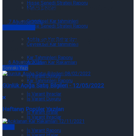
Hisse Senedi Strateji Raporu
Günlük Açığa Satış Bilgileri 07/08/2026
Makro Strateji
Çeyreksel Kar tahminleri
7 Ağustos 2026
Hisse Senedi Strateji Raporu
Kapanış Raporu
Uluslararası Piyasalar Kapanış Raporu –
Açıklanan Kar Rakamları
Çeyreksel Kar tahminleri
06.08.2026
Kar Tahminleri Raporu
6 Ağustos 2026
Açıklanan Kar Rakamları
Sonraki Yazı
İş Varant Duyuru
Kar Tahminleri Raporu
Günlük Açığa Satış Bilgileri - 12/05/2022
İş Varant İhraçlar
İş Varant Duyuru
Haftanın Popüler Yazıları
İş Varant İtfalar
İş Varant İhraçlar
Genel
İş Varant Raporu
İş Varant İtfalar